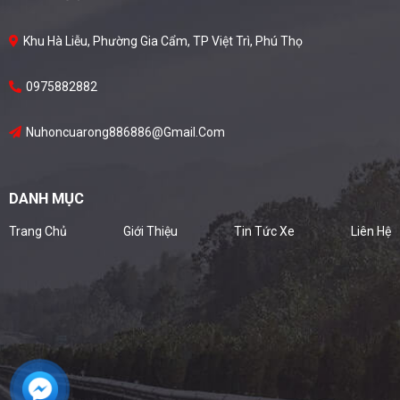
Khu Hà Liễu, Phường Gia Cẩm, TP Việt Trì, Phú Thọ
0975882882
Nuhoncuarong886886@gmail.com
DANH MỤC
Trang Chủ
Giới Thiệu
Tin Tức Xe
Liên Hệ