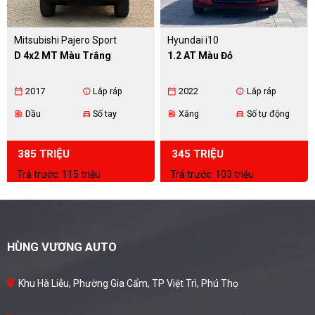
Mitsubishi Pajero Sport
Hyundai i10
D 4x2 MT Màu Trắng
1.2 AT Màu Đỏ
2017
Lắp ráp
2022
Lắp ráp
calendar_today
info
calendar_today
info
Dầu
Số tay
Xăng
Số tự động
ev_station
directions_car
ev_station
directions_car
385 TRIỆU
345 TRIỆU
Trả trước: 115 triệu
Trả trước: 103 triệu
HÙNG VƯƠNG AUTO
Khu Hà Liễu, Phường Gia Cẩm, TP Việt Trì, Phú Thọ