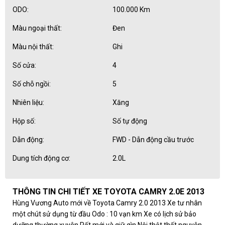
ODO:
100.000 Km
Màu ngoại thất:
Đen
Màu nội thất:
Ghi
Số cửa:
4
Số chỗ ngồi:
5
Nhiên liệu:
Xăng
Hộp số:
Số tự động
Dẫn động:
FWD - Dẫn động cầu trước
Dung tích động cơ:
2.0L
THÔNG TIN CHI TIẾT XE TOYOTA CAMRY 2.0E 2013
Hùng Vương Auto mới về Toyota Camry 2.0 2013 Xe tư nhân
một chút sử dụng từ đầu Odo : 10 vạn km Xe có lịch sử bảo
dưỡng thường xuyên Rất mới và giữ gìn Nội thật thất nguyên