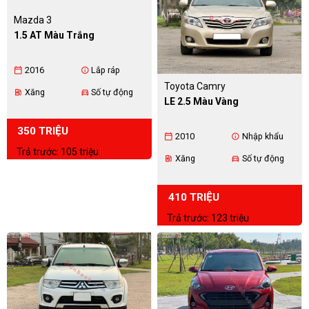
Mazda 3
1.5 AT Màu Trắng
2016
Lắp ráp
calendar_today
info
Toyota Camry
Xăng
Số tự động
ev_station
directions_car
LE 2.5 Màu Vàng
350 TRIỆU
2010
Nhập khẩu
calendar_today
info
Trả trước: 105 triệu
Xăng
Số tự động
ev_station
directions_car
410 TRIỆU
Trả trước: 123 triệu