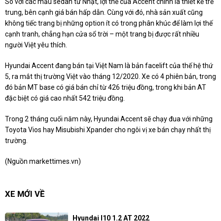
So với các mẫu sedan từ Nhật, lợi thế của Accent chính là thiết kế trẻ
trung, bên cạnh giá bán hấp dẫn. Cùng với đó, nhà sản xuất cũng
không tiếc trang bị những option ít có trong phân khúc để làm lợi thế
cạnh tranh, chẳng hạn cửa sổ trời – một trang bị được rất nhiều
người Việt yêu thích.
Hyundai Accent đang bán tại Việt Nam là bản facelift của thế hệ thứ
5, ra mắt thị trường Việt vào tháng 12/2020. Xe có 4 phiên bản, trong
đó bản MT base có giá bán chỉ từ 426 triệu đồng, trong khi bản AT
đặc biệt có giá cao nhất 542 triệu đồng.
Trong 2 tháng cuối năm này, Hyundai Accent sẽ chạy đua với những
Toyota Vios hay Misubishi Xpander cho ngôi vị xe bán chạy nhất thị
trường.
(Nguồn markettimes.vn)
XE MỚI VỀ
Hyundai I10 1.2 AT 2022