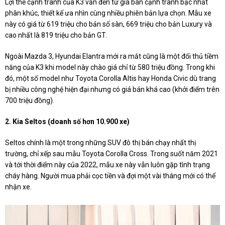
Lợi thế cạnh tranh của K3 vẫn đến từ giá bán cạnh tranh bậc nhất
phân khúc, thiết kế ưa nhìn cùng nhiều phiên bản lựa chọn. Mẫu xe
này có giá từ 619 triệu cho bản số sàn, 669 triệu cho bản Luxury và
cao nhất là 819 triệu cho bản GT.
Ngoài Mazda 3, Hyundai Elantra mới ra mắt cũng là một đối thủ tiềm
năng của K3 khi model này chào giá chỉ từ 580 triệu đồng. Trong khi
đó, một số model như Toyota Corolla Altis hay Honda Civic dù trang
bị nhiều công nghệ hiện đại nhưng có giá bán khá cao (khởi điểm trên
700 triệu đồng).
2. Kia Seltos (doanh số hơn 10.900 xe)
Seltos chính là một trong những SUV đô thị bán chạy nhất thị
trường, chỉ xếp sau mẫu Toyota Corolla Cross. Trong suốt năm 2021
và tới thời điểm này của 2022, mẫu xe này vẫn luôn gặp tình trạng
cháy hàng. Người mua phải cọc tiền và đợi một vài tháng mới có thể
nhận xe.