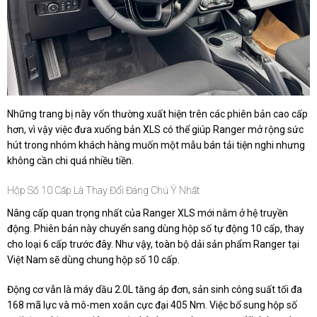
Những trang bị này vốn thường xuất hiện trên các phiên bản cao cấp
hơn, vì vậy việc đưa xuống bản XLS có thể giúp Ranger mở rộng sức
hút trong nhóm khách hàng muốn một mẫu bán tải tiện nghi nhưng
không cần chi quá nhiều tiền.
Hộp Số 10 Cấp Là Thay Đổi Đáng Chú Ý Nhất
Nâng cấp quan trọng nhất của Ranger XLS mới nằm ở hệ truyền
động. Phiên bản này chuyển sang dùng hộp số tự động 10 cấp, thay
cho loại 6 cấp trước đây. Như vậy, toàn bộ dải sản phẩm Ranger tại
Việt Nam sẽ dùng chung hộp số 10 cấp.
Động cơ vẫn là máy dầu 2.0L tăng áp đơn, sản sinh công suất tối đa
168 mã lực và mô-men xoắn cực đại 405 Nm. Việc bổ sung hộp số