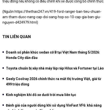
triệu đồng nếu không có điều chỉnh khi xe được công bố chính thức.
(Nguồn
https://thethao247.vn/419-ford-ranger-ban-tieu-chuan-
am-tham-duoc-nang-cap-doi-sang-hop-so-10-cap-gia-ban-giu-
nguyen-d424979.html
)
TIN LIÊN QUAN
Doanh số phân khúc sedan cỡ B tại Việt Nam tháng 5/2026:
Honda City dẫn đầu
Toyota chuẩn bị xây nhà máy lắp ráp Hilux và Fortuner tại Lào
Geely Coolray 2026 chính thức ra mắt thị trường Việt, giá từ
499 triệu đồng
Kinh nghiệm khi đỗ xe dưới trời mưa liên tục
Đánh giá của người dùng khi sử dụng VinFast VF6: khả năng