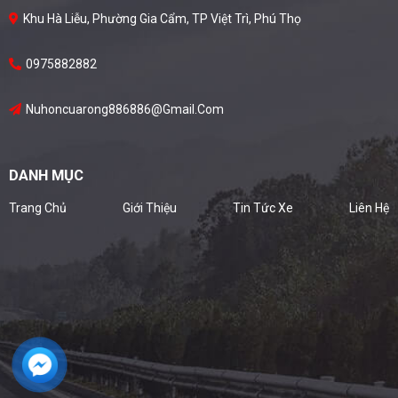
Khu Hà Liễu, Phường Gia Cẩm, TP Việt Trì, Phú Thọ
0975882882
Nuhoncuarong886886@gmail.com
DANH MỤC
Trang Chủ
Giới Thiệu
Tin Tức Xe
Liên Hệ