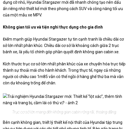
dụng cỡ nhỏ, Hyundai Stargazer mới đã nhanh chóng tạo nên dấu
ấn riêng nhờ thiết kế mới theo phong cách SUV và công năng tối ưu
của một mẫu xe MPV.
Không gian tối ưu và tiện nghi thực dụng cho gia đình
Điểm mạnh giúp Hyundai Stargazer tự tin cạnh tranh là chiều dài cơ
sở lớn nhất phân khúc. Chiều dài cơ sở là khoảng cách giữa 2 trục
bánh xe, là yếu tố chính góp phần quyết định không gian cabin xe.
Kích thước trục cơ sở lớn nhất phân khúc của xe chuyển hóa trực tiếp
thành sự thoải mái cho hành khách. Trong thực tế, ngay cả những
người có chiều cao 1m85 vẫn có thể ngồi ở hàng ghế thứ ba mà vẫn
còn dư khoảng trống để chân.
Trục cơ sở lớn mang đến không gian cabin rộng rãi, thoáng đãng.
Bên cạnh không gian, triết lý thiết kế nội thất của Hyundai tập trung
vào sự tiện dụng với các chi tiết nhỏ nhưng tinh tế. Bàn gấp trang bị