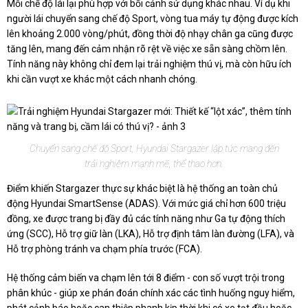
Mỗi chế độ lái lại phù hợp với bối cảnh sử dụng khác nhau. Ví dụ khi
người lái chuyển sang chế độ Sport, vòng tua máy tự động được kích
lên khoảng 2.000 vòng/phút, đồng thời độ nhạy chân ga cũng được
tăng lên, mang đến cảm nhận rõ rệt về việc xe sẵn sàng chồm lên.
Tính năng này không chỉ đem lại trải nghiệm thú vị, mà còn hữu ích
khi cần vượt xe khác một cách nhanh chóng.
Chuyển sang chế độ Sport, Hyundai Stargazer lập tức mang đến
trải nghiệm mạnh mẽ, thể thao hơn.
Điểm khiến Stargazer thực sự khác biệt là hệ thống an toàn chủ
động Hyundai SmartSense (ADAS). Với mức giá chỉ hơn 600 triệu
đồng, xe được trang bị đầy đủ các tính năng như Ga tự động thích
ứng (SCC), Hỗ trợ giữ làn (LKA), Hỗ trợ định tâm làn đường (LFA), và
Hỗ trợ phòng tránh va chạm phía trước (FCA).
Hệ thống cảm biến va chạm lên tới 8 điểm - con số vượt trội trong
phân khúc - giúp xe phán đoán chính xác các tình huống nguy hiểm,