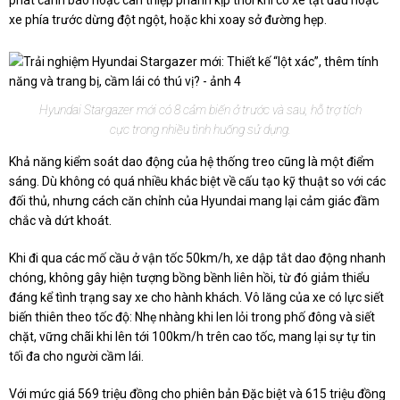
phát cảnh báo hoặc can thiệp phanh kịp thời khi có xe tạt đầu hoặc
xe phía trước dừng đột ngột, hoặc khi xoay sở đường hẹp.
Hyundai Stargazer mới có 8 cảm biến ở trước và sau, hỗ trợ tích
cực trong nhiều tình huống sử dụng.
Khả năng kiểm soát dao động của hệ thống treo cũng là một điểm
sáng. Dù không có quá nhiều khác biệt về cấu tạo kỹ thuật so với các
đối thủ, nhưng cách căn chỉnh của Hyundai mang lại cảm giác đầm
chắc và dứt khoát.
Khi đi qua các mố cầu ở vận tốc 50km/h, xe dập tắt dao động nhanh
chóng, không gây hiện tượng bồng bềnh liên hồi, từ đó giảm thiểu
đáng kể tình trạng say xe cho hành khách. Vô lăng của xe có lực siết
biến thiên theo tốc độ: Nhẹ nhàng khi len lỏi trong phố đông và siết
chặt, vững chãi khi lên tới 100km/h trên cao tốc, mang lại sự tự tin
tối đa cho người cầm lái.
Với mức giá 569 triệu đồng cho phiên bản Đặc biệt và 615 triệu đồng