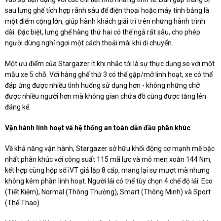
sau lưng ghế tích hợp rãnh sâu để điện thoại hoặc máy tính bảng là
một điểm cộng lớn, giúp hành khách giải trí trên những hành trình
dài. Đặc biệt, lưng ghế hàng thứ hai có thể ngả rất sâu, cho phép
người dùng nghỉ ngơi một cách thoải mái khi di chuyển.
Một ưu điểm của Stargazer ít khi nhắc tới là sự thực dụng so với một
mẫu xe 5 chỗ. Với hàng ghế thứ 3 có thể gập/mở linh hoạt, xe có thể
đáp ứng được nhiều tình huống sử dụng hơn - không những chở
được nhiều người hơn mà không gian chứa đồ cũng được tăng lên
đáng kể.
Vận hành linh hoạt và hệ thống an toàn dẫn đầu phân khúc
Về khả năng vận hành, Stargazer sở hữu khối động cơ mạnh mẽ bậc
nhất phân khúc với công suất 115 mã lực và mô men xoắn 144 Nm,
kết hợp cùng hộp số iVT giả lập 8 cấp, mang lại sự mượt mà nhưng
không kém phần linh hoạt. Người lái có thể tùy chọn 4 chế độ lái: Eco
(Tiết Kiệm), Normal (Thông Thường), Smart (Thông Minh) và Sport
(Thể Thao).