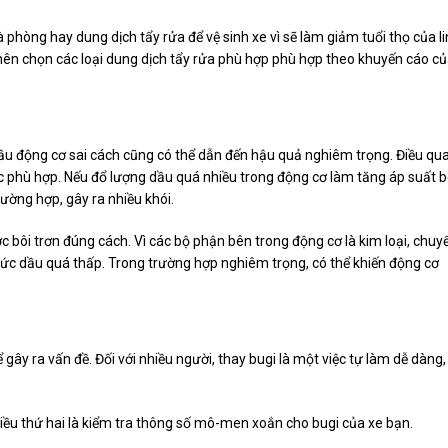
phòng hay dung dịch tẩy rửa để vệ sinh xe vì sẽ làm giảm tuổi thọ của l
g nên chọn các loại dung dịch tẩy rửa phù hợp phù hợp theo khuyến cáo c
 dầu động cơ sai cách cũng có thể dẫn đến hậu quả nghiêm trọng. Điều qu
ức phù hợp. Nếu đổ lượng dầu quá nhiều trong động cơ làm tăng áp suất 
ường hợp, gây ra nhiều khói.
c bôi trơn đúng cách. Vì các bộ phận bên trong động cơ là kim loại, chuy
ức dầu quá thấp. Trong trường hợp nghiêm trọng, có thể khiến động cơ
ây ra vấn đề. Đối với nhiều người, thay bugi là một việc tự làm dễ dàng,
iều thứ hai là kiểm tra thông số mô-men xoắn cho bugi của xe bạn.