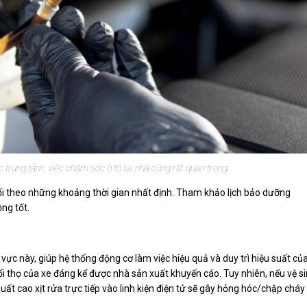
c trung tâm, việc chăm sóc ô tô tại nhà cũng rất quan trọng.
đổi theo những khoảng thời gian nhất định. Tham khảo lịch bảo dưỡng
ng tốt.
 vực này, giúp hệ thống động cơ làm việc hiệu quả và duy trì hiệu suất củ
uổi thọ của xe đáng kể được nhà sản xuất khuyến cáo. Tuy nhiên, nếu vệ s
 cao xịt rửa trực tiếp vào linh kiện điện tử sẽ gây hỏng hóc/chập cháy