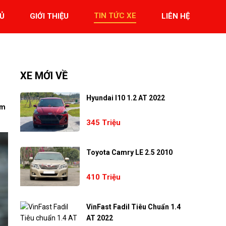
TIN TỨC XE
Ủ
GIỚI THIỆU
LIÊN HỆ
XE MỚI VỀ
Hyundai I10 1.2 AT 2022
àm
345 Triệu
Toyota Camry LE 2.5 2010
410 Triệu
VinFast Fadil Tiêu Chuẩn 1.4
AT 2022