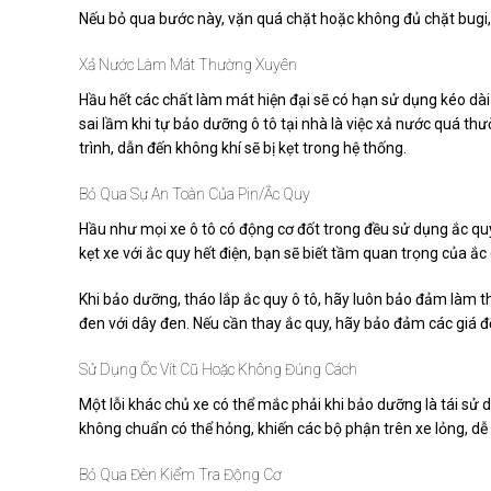
Nếu bỏ qua bước này, vặn quá chặt hoặc không đủ chặt bugi,
Xả Nước Làm Mát Thường Xuyên
Hầu hết các chất làm mát hiện đại sẽ có hạn sử dụng kéo d
sai lầm khi tự bảo dưỡng ô tô tại nhà là việc xả nước quá th
trình, dẫn đến không khí sẽ bị kẹt trong hệ thống.
Bỏ Qua Sự An Toàn Của Pin/ắc Quy
Hầu như mọi xe ô tô có động cơ đốt trong đều sử dụng ắc qu
kẹt xe với ắc quy hết điện, bạn sẽ biết tầm quan trọng của ắc
Khi bảo dưỡng, tháo lắp ắc quy ô tô, hãy luôn bảo đảm làm t
đen với dây đen. Nếu cần thay ắc quy, hãy bảo đảm các giá đ
Sử Dụng Ốc Vít Cũ Hoặc Không Đúng Cách
Một lỗi khác chủ xe có thể mắc phải khi bảo dưỡng là tái sử d
không chuẩn có thể hỏng, khiến các bộ phận trên xe lỏng, dễ
Bỏ Qua Đèn Kiểm Tra Động Cơ