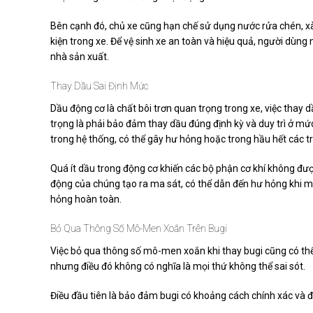
Bên cạnh đó, chủ xe cũng hạn chế sử dụng nước rửa chén, xà 
kiện trong xe. Để vệ sinh xe an toàn và hiệu quả, người dùn
nhà sản xuất.
Thay Dầu Sai Định Mức
Dầu động cơ là chất bôi trơn quan trọng trong xe, việc thay
trọng là phải bảo đảm thay dầu đúng định kỳ và duy trì ở m
trong hệ thống, có thể gây hư hỏng hoặc trong hầu hết các tr
Quá ít dầu trong động cơ khiến các bộ phận cơ khí không đượ
động của chúng tạo ra ma sát, có thể dẫn đến hư hỏng khi m
hỏng hoàn toàn.
Bỏ Qua Thông Số Mô-Men Xoắn Trên Bugi
Việc bỏ qua thông số mô-men xoắn khi thay bugi cũng có thể g
nhưng điều đó không có nghĩa là mọi thứ không thể sai sót.
Điều đầu tiên là bảo đảm bugi có khoảng cách chính xác và đ