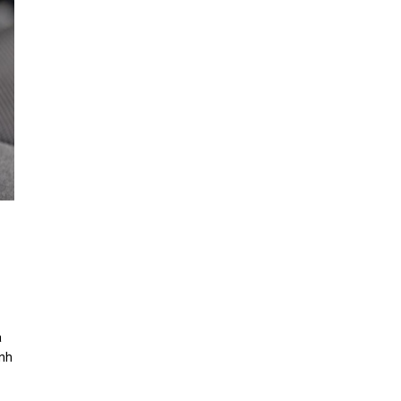
a
inh