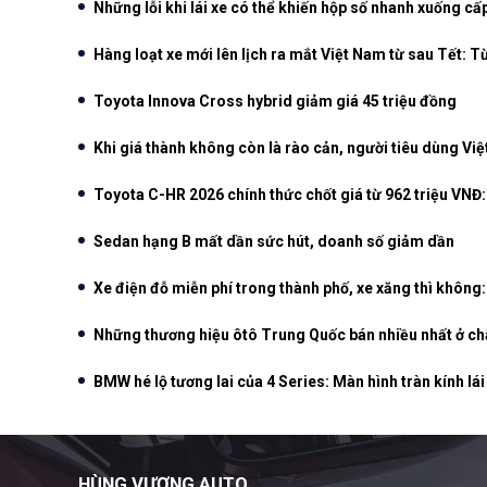
Những lỗi khi lái xe có thể khiến hộp số nhanh xuống cấ
Hàng loạt xe mới lên lịch ra mắt Việt Nam từ sau Tết: Từ
Toyota Innova Cross hybrid giảm giá 45 triệu đồng
Khi giá thành không còn là rào cản, người tiêu dùng Vi
Toyota C-HR 2026 chính thức chốt giá từ 962 triệu VN
Sedan hạng B mất dần sức hút, doanh số giảm dần
Xe điện đỗ miễn phí trong thành phố, xe xăng thì không:
Những thương hiệu ôtô Trung Quốc bán nhiều nhất ở ch
BMW hé lộ tương lai của 4 Series: Màn hình tràn kính lái
HÙNG VƯƠNG AUTO