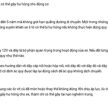
 có thể gây hư hỏng cho động cơ.
ài đến 5 năm mà không giới hạn quãng đường di chuyển. Một trong những
ường xuyên khiến xe ô tô có thể bị hư hỏng nếu không thực hiện đúng quy
y 12V và đây là bộ phận quan trọng trong hoạt động của xe. Nếu đã từng
 quy như thế nào.
heo hướng dẫn về dây cáp nối hoặc hộp nối, nối dây đỏ với dây đỏ và dây
ỡ cố định ắc quy được lắp lại đúng cách để ắc quy không dịch chuyển.
ụng các ốc vít cũ đã mòn hoặc thay thế không đúng. Khi chịu áp lực, ốc ví
 gây hư hỏng cho xe, thậm chí có thể gây tai nạn nghiêm trọng.