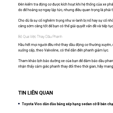
Đèn kiểm tra động cơ được kích hoạt khi hệ thống của xe phát 
do để hoảng sợ ngay lập tức, nhưng điều quan trọng là phải
Cho dù là sự cố nghiêm trọng như xi-lanh bị nổ hay sự cố nh
càng sớm càng tốt để bạn có thể giải quyết vấn đề và tiếp tục 
Bỏ Qua Việc Thay Dầu Phanh
Hầu hết mọi người đều nhớ thay dầu động cơ thường xuyên, 
xuống cấp, theo Valvoline, có thể dẫn đến phanh giảm lực.
Tham khảo lịch bảo dưỡng xe của bạn để đảm bảo dầu phanh 
nhận thấy cảm giác phanh thay đổi theo thời gian, hãy mang
TIN LIÊN QUAN
Toyota Vios dẫn đầu bảng xếp hạng sedan cỡ B bán chạ