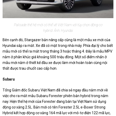
Palisade thế hệ mới có thể về Việt Nam với tùy chọn động cơ
hybrid. Ảnh: Hyundai
Bên cạnh đó, Stargazer bản nâng cấp cũng là một mẫu xe mới của
Hyundai sắp ra mắt. Xe đã có mặt trong nhà máy. Phía đại lý cho biết
mẫu mới có thể ra mắt trong tháng 3 hoặc tháng 4. Đây là mẫu MPV
nằm ở phân khúc giá khoảng 500 triệu đồng. Một số điểm nhấn ở
mẫu mới nằm ở thiết kế đầu xe được làm mới hoàn toàn cùng nội
thất được trau chuốt cao cấp hơn.
Subaru
Tổng Giám đốc Subaru Việt Nam đã chia sẻ ngay đầu năm mới về
việc cho ra mắt mẫu Subaru Forester phiên bản hybrid trong năm
nay. Hiện thế hệ mới của Forester đang bán tại Việt Nam sử dụng
động cơ xăng 2.5L. Bản mới có tên Forester 2.5L e-Boxer Strong
Hybrid kết hợp động cơ xăng 164 mã lực với mô-tơ điện 122 mã lực,