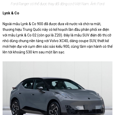
Ford Ranger có thể được thay đổi động cơ ở Việt Nam. Ảnh: Ford
Lynk & Co
Ngoài mẫu Lynk & Co 900 đã được đưa về nước và chờ ra mắt,
thương hiệu Trung Quốc này có kế hoạch lần đầu phân phối xe điện
với mẫu Lynk & Co 02 (còn gọi là Z20). Đây là mẫu SUV điện đô thị cỡ
nhỏ dùng chung nền tảng với Volvo XC40, dáng coupe SUV, thiết kế
mới hiện đại với cụm đèn sắc sảo kiểu 900, cùng tầm vận hành có thể
lên tới khoảng 530 km sau một lần sạc.