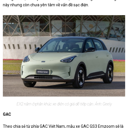
này nhưng còn chưa yên tâm về vấn đề sạc điện.
EX2 nằm ở phân khúc xe điện có giá dễ tiếp cận. Ảnh: Geely
GAC
Theo chia sẻ từ phía GAC Việt Nam, mẫu xe GAC GS3 Emzoom sẽ là