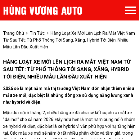
Trang Chủ
Tin Tức
Hàng Loạt Xe Mới Lên Lịch Ra Mắt Việt Nam
Từ Sau Tết: Từ Phổ Thông Tới Sang, Xăng, Hybrid Tới Điện, Nhiều
Mẫu Lần Đầu Xuất Hiện
HÀNG LOẠT XE MỚI LÊN LỊCH RA MẮT VIỆT NAM TỪ
SAU TẾT: TỪ PHỔ THÔNG TỚI SANG, XĂNG, HYBRID
TỚI ĐIỆN, NHIỀU MẪU LẦN ĐẦU XUẤT HIỆN
2026 sẽ là một năm mà thị trường Việt Nam đón nhận thêm nhiều
mẫu xe mới, đặc biệt là những dòng xe sử dụng năng lượng xanh
như hybrid và điện.
Mặc dù mới ở tháng 2, nhiều hãng xe đã chia sẻ kế hoạch ra mắt xe
"dài hơi" cho cả năm 2026. Đây hứa hẹn là một năm bùng nổ ở nhóm
xe hybrid và điện, đặc biệt là xe hybrid vì vẫn phù hợp với hạ tầng hiện
tại. Các mẫu xe mới sẽ nằm ở rất nhiều phân khúc và tầm giá, trong