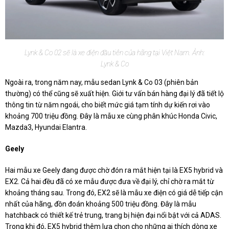
Lynk & Co 02 sẽ là xe điện đầu tiên của hãng tại Việt Nam. Ảnh:
Lynk & Co
Ngoài ra, trong năm nay, mẫu sedan Lynk & Co 03 (phiên bản
thường) có thể cũng sẽ xuất hiện. Giới tư vấn bán hàng đại lý đã tiết lộ
thông tin từ năm ngoái, cho biết mức giá tạm tính dự kiến rơi vào
khoảng 700 triệu đồng. Đây là mẫu xe cùng phân khúc Honda Civic,
Mazda3, Hyundai Elantra.
Geely
Hai mẫu xe Geely đang được chờ đón ra mắt hiện tại là EX5 hybrid và
EX2. Cả hai đều đã có xe mẫu được đưa về đại lý, chỉ chờ ra mắt từ
khoảng tháng sau. Trong đó, EX2 sẽ là mẫu xe điện có giá dễ tiếp cận
nhất của hãng, đồn đoán khoảng 500 triệu đồng. Đây là mẫu
hatchback có thiết kế trẻ trung, trang bị hiện đại nổi bật với cả ADAS.
Trong khi đó, EX5 hybrid thêm lựa chọn cho những ai thích dòng xe