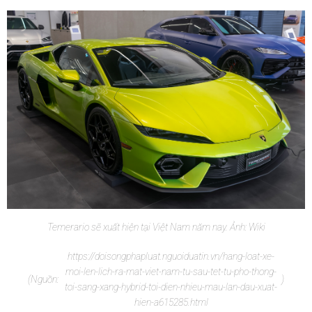
Temerario sẽ xuất hiện tại Việt Nam năm nay. Ảnh: Wiki
https://doisongphapluat.nguoiduatin.vn/hang-loat-xe-
moi-len-lich-ra-mat-viet-nam-tu-sau-tet-tu-pho-thong-
(Nguồn:
)
toi-sang-xang-hybrid-toi-dien-nhieu-mau-lan-dau-xuat-
hien-a615285.html