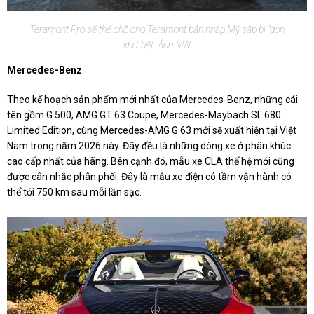
Teramont Pro sẽ thế chỗ cho Teramont bản nhập Mỹ sắp bị "dọn
kho" hết. Ảnh: VW
Mercedes-Benz
Theo kế hoạch sản phẩm mới nhất của Mercedes-Benz, những cái
tên gồm G 500, AMG GT 63 Coupe, Mercedes-Maybach SL 680
Limited Edition, cùng Mercedes-AMG G 63 mới sẽ xuất hiện tại Việt
Nam trong năm 2026 này. Đây đều là những dòng xe ở phân khúc
cao cấp nhất của hãng. Bên cạnh đó, mẫu xe CLA thế hệ mới cũng
được cân nhắc phân phối. Đây là mẫu xe điện có tầm vận hành có
thể tới 750 km sau mỗi lần sạc.