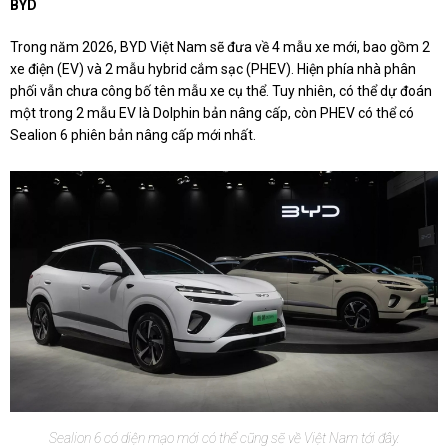
BYD
Trong năm 2026, BYD Việt Nam sẽ đưa về 4 mẫu xe mới, bao gồm 2
xe điện (EV) và 2 mẫu hybrid cắm sạc (PHEV). Hiện phía nhà phân
phối vẫn chưa công bố tên mẫu xe cụ thể. Tuy nhiên, có thể dự đoán
một trong 2 mẫu EV là Dolphin bản nâng cấp, còn PHEV có thể có
Sealion 6 phiên bản nâng cấp mới nhất.
Sealion 6 có diện mạo mới có thể cũng sẽ về Việt Nam tới đây.