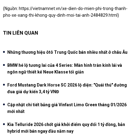
(Nguồn:
https://vietnamnet.vn/xe-dien-do-mien-phi-trong-thanh-
pho-xe-xang-thi-khong-quy-dinh-moi-tai-anh-2484829.html
)
TIN LIÊN QUAN
Những thương hiệu ôtô Trung Quốc bán nhiều nhất ở châu Âu
BMW hé lộ tương lai của 4 Series: Màn hình tràn kính lái và
ngôn ngữ thiết kế Neue Klasse tối giản
Ford Mustang Dark Horse SC 2026 lộ diện: "Quái thú" đường
đua giá dự kiến 3,4 tỷ VNĐ
Cập nhật chi tiết bảng giá Vinfast Limo Green tháng 01/2026
mới nhất
Kia Telluride 2026 chốt giá khởi điểm quy đổi 1 tỷ đồng, bản
hybrid mới bán ngay đầu năm nay