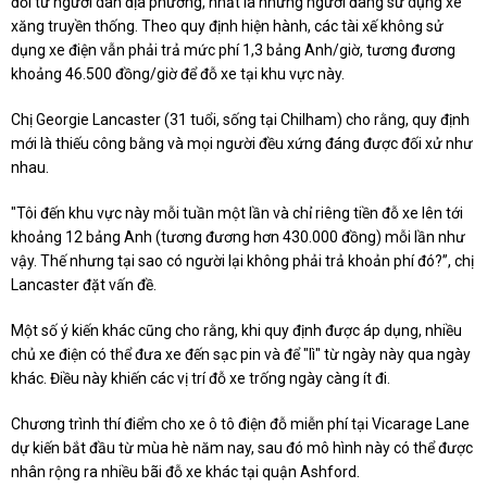
đối từ người dân địa phương, nhất là những người đang sử dụng xe
xăng truyền thống. Theo quy định hiện hành, các tài xế không sử
dụng xe điện vẫn phải trả mức phí 1,3 bảng Anh/giờ, tương đương
khoảng 46.500 đồng/giờ để đỗ xe tại khu vực này.
Chị Georgie Lancaster (31 tuổi, sống tại Chilham) cho rằng, quy định
mới là thiếu công bằng và mọi người đều xứng đáng được đối xử như
nhau.
"Tôi đến khu vực này mỗi tuần một lần và chỉ riêng tiền đỗ xe lên tới
khoảng 12 bảng Anh (tương đương hơn 430.000 đồng) mỗi lần như
vậy. Thế nhưng tại sao có người lại không phải trả khoản phí đó?”, chị
Lancaster đặt vấn đề.
Một số ý kiến khác cũng cho rằng, khi quy định được áp dụng, nhiều
chủ xe điện có thể đưa xe đến sạc pin và để "lì" từ ngày này qua ngày
khác. Điều này khiến các vị trí đỗ xe trống ngày càng ít đi.
Chương trình thí điểm cho xe ô tô điện đỗ miễn phí tại Vicarage Lane
dự kiến bắt đầu từ mùa hè năm nay, sau đó mô hình này có thể được
nhân rộng ra nhiều bãi đỗ xe khác tại quận Ashford.