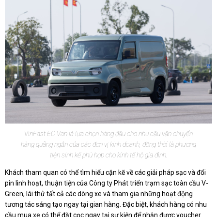
VinFast EC Van là lựa chọn hàng đầu cho nhu cầu vận chuyển
hàng quãng ngắn của các đơn vị kinh doanh, đồng thời là phương
tiện sinh kế phù hợp cho kinh tế hộ gia đình.
Khách tham quan có thể tìm hiểu cặn kẽ về các giải pháp sạc và đổi
pin linh hoạt, thuận tiện của Công ty Phát triển trạm sạc toàn cầu V-
Green, lái thử tất cả các dòng xe và tham gia những hoạt động
tương tác sáng tạo ngay tại gian hàng. Đặc biệt, khách hàng có nhu
cầu mua xe có thể đặt cọc ngay tại sự kiện để nhận được voucher