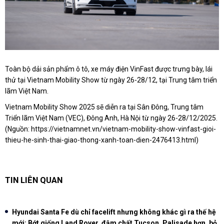
Toàn bộ dải sản phẩm ô tô, xe máy điện VinFast được trưng bày, lái
thử tại Vietnam Mobility Show từ ngày 26-28/12, tại Trung tâm triển
lãm Việt Nam.
Vietnam Mobility Show 2025 sẽ diễn ra tại Sân Đông, Trung tâm
Triển lãm Việt Nam (VEC), Đông Anh, Hà Nội từ ngày 26-28/12/2025.
(Nguồn:
https://vietnamnet.vn/vietnam-mobility-show-vinfast-gioi-
thieu-he-sinh-thai-giao-thong-xanh-toan-dien-2476413.html
)
TIN LIÊN QUAN
Hyundai Santa Fe dù chỉ facelift nhưng không khác gì ra thế hệ
mới: Bớt giống Land Rover, đậm chất Tucson, Palisade hơn, bỏ