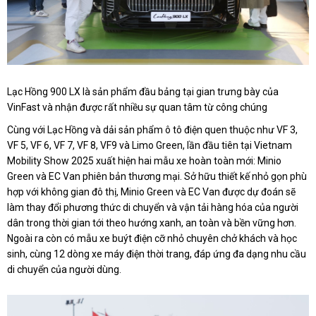
Lạc Hồng 900 LX là sản phẩm đầu bảng tại gian trưng bày của
VinFast và nhận được rất nhiều sự quan tâm từ công chúng
Cùng với Lạc Hồng và dải sản phẩm ô tô điện quen thuộc như VF 3,
VF 5, VF 6, VF 7, VF 8, VF9 và Limo Green, lần đầu tiên tại Vietnam
Mobility Show 2025 xuất hiện hai mẫu xe hoàn toàn mới: Minio
Green và EC Van phiên bản thương mại. Sở hữu thiết kế nhỏ gọn phù
hợp với không gian đô thị, Minio Green và EC Van được dự đoán sẽ
làm thay đổi phương thức di chuyển và vận tải hàng hóa của người
dân trong thời gian tới theo hướng xanh, an toàn và bền vững hơn.
Ngoài ra còn có mẫu xe buýt điện cỡ nhỏ chuyên chở khách và học
sinh, cùng 12 dòng xe máy điện thời trang, đáp ứng đa dạng nhu cầu
di chuyển của người dùng.