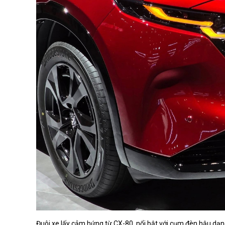
Đuôi xe lấy cảm hứng từ CX-80, nổi bật với cụm đèn hậu dạn