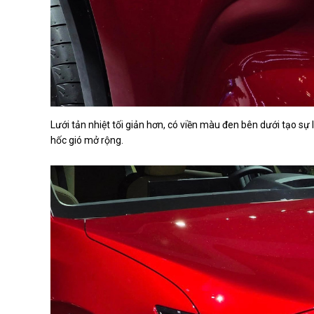
Lưới tản nhiệt tối giản hơn, có viền màu đen bên dưới tạo sự
hốc gió mở rộng.