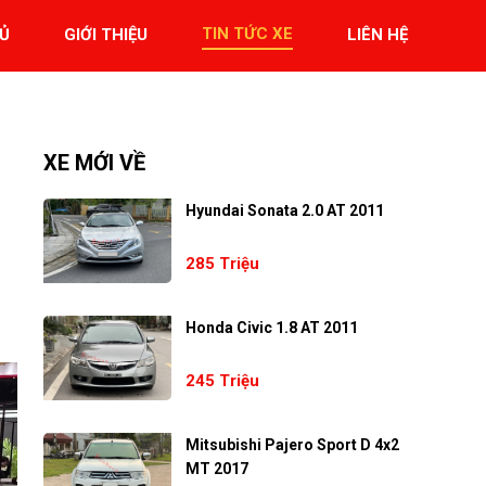
TIN TỨC XE
Ủ
GIỚI THIỆU
LIÊN HỆ
XE MỚI VỀ
i
Hyundai Sonata 2.0 AT 2011
285 Triệu
Honda Civic 1.8 AT 2011
245 Triệu
Mitsubishi Pajero Sport D 4x2
MT 2017