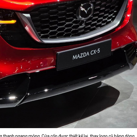
g thanh ngang mỏng. Cửa cốp được thiết kế lại, thay logo cũ bằng dòng