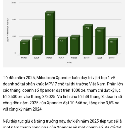
Từ đầu năm 2025, Mitsubishi Xpander luôn duy trì vị trí top 1 về
doanh số tại phân khúc MPV 7 chỗ tại thị trường Việt Nam. Phần lớn
các tháng, doanh số Xpander đạt trên 1000 xe, thậm chí đạt kỷ lục
tới 2530 xe vào tháng 3/2025. Và tính cho tới hết tháng 8, doanh số
cộng dồn năm 2025 của Xpander đạt 10.646 xe, tăng nhẹ 3,6% so
với cùng kỳ năm 2024.
Nếu tiếp tục giữ đà tăng trưởng này, dự kiến năm 2025 tiếp tục sẽ là
một năm thành công nữa của Xpander về mặt doanh số. Và để đạt