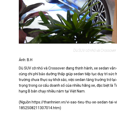
Dù SUV cỡ nhỏ và Crossover đ
Ảnh: B.H
Dù SUV cỡ nhỏ và Crossover đang thịnh hành, xe sedan vẫn có 
cùng chi phí bảo dưỡng thấp giúp sedan tiếp tục duy trì sức h
trường chưa thực sự khởi sắc, việc sedan tăng trưởng trở lại
trọng trong cơ cấu doanh số của nhiều hãng xe, đặc biệt là
hạng B bán chạy nhiều năm tại Việt Nam.
(Nguồn
https://thanhnien.vn/vi-sao-tieu-thu-xe-sedan-tai
1852508211307014.htm
)