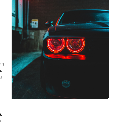
ởng
%.
g
e,
ến