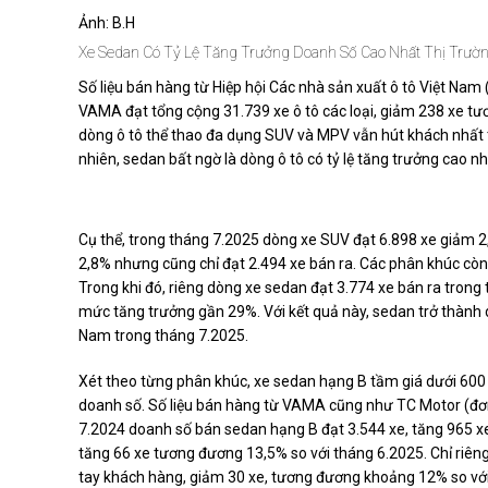
Ảnh: B.H
Xe Sedan Có Tỷ Lệ Tăng Trưởng Doanh Số Cao Nhất Thị Trườ
Số liệu bán hàng từ Hiệp hội Các nhà sản xuất ô tô Việt Nam
VAMA đạt tổng cộng 31.739 xe ô tô các loại, giảm 238 xe tươ
dòng ô tô thể thao đa dụng SUV và MPV vẫn hút khách nhất th
nhiên, sedan bất ngờ là dòng ô tô có tỷ lệ tăng trưởng cao nh
Cụ thể, trong tháng 7.2025 dòng xe SUV đạt 6.898 xe giảm 2
2,8% nhưng cũng chỉ đạt 2.494 xe bán ra. Các phân khúc còn 
Trong khi đó, riêng dòng xe sedan đạt 3.774 xe bán ra tron
mức tăng trưởng gần 29%. Với kết quả này, sedan trở thành d
Nam trong tháng 7.2025.
Xét theo từng phân khúc, xe sedan hạng B tầm giá dưới 600 
doanh số. Số liệu bán hàng từ VAMA cũng như TC Motor (đơn 
7.2024 doanh số bán sedan hạng B đạt 3.544 xe, tăng 965 x
tăng 66 xe tương đương 13,5% so với tháng 6.2025. Chỉ riêng
tay khách hàng, giảm 30 xe, tương đương khoảng 12% so với