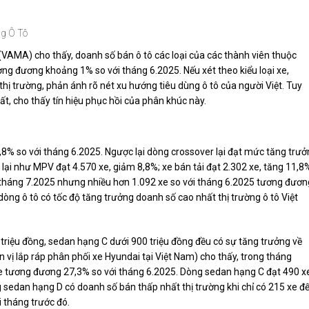
ng Ô Tô
 (VAMA) cho thấy, doanh số bán ô tô các loại của các thành viên thuộc
ng đương khoảng 1% so với tháng 6.2025. Nếu xét theo kiểu loại xe,
ị trường, phản ánh rõ nét xu hướng tiêu dùng ô tô của người Việt. Tuy
ất, cho thấy tín hiệu phục hồi của phân khúc này.
,8% so với tháng 6.2025. Ngược lại dòng crossover lại đạt mức tăng trư
lại như MPV đạt 4.570 xe, giảm 8,8%; xe bán tải đạt 2.302 xe, tăng 11,8
g tháng 7.2025 nhưng nhiều hơn 1.092 xe so với tháng 6.2025 tương đươn
òng ô tô có tốc độ tăng trưởng doanh số cao nhất thị trường ô tô Việt
triệu đồng, sedan hạng C dưới 900 triệu đồng đều có sự tăng trưởng về
vị lắp ráp phân phối xe Hyundai tại Việt Nam) cho thấy, trong tháng
e tương đương 27,3% so với tháng 6.2025. Dòng sedan hạng C đạt 490 x
 sedan hạng D có doanh số bán thấp nhất thị trường khi chỉ có 215 xe đ
 tháng trước đó.