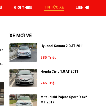
TIN TỨC XE
Ủ
GIỚI THIỆU
LIÊN HỆ
XE MỚI VỀ
Hyundai Sonata 2.0 AT 2011
uan
285 Triệu
ện…
Honda Civic 1.8 AT 2011
245 Triệu
Mitsubishi Pajero Sport D 4x2
MT 2017