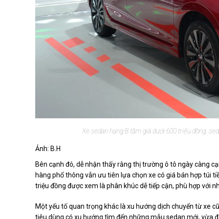
Xe sedan hạng B tầm giá dưới 600 triệu đồng, se
Ảnh: B.H
Bên cạnh đó, dễ nhận thấy rằng thị trường ô tô ngày càng c
hàng phổ thông vẫn ưu tiên lựa chọn xe có giá bán hợp túi ti
triệu đồng được xem là phân khúc dễ tiếp cận, phù hợp với n
Một yếu tố quan trọng khác là xu hướng dịch chuyển từ xe cũ 
tiêu dùng có xu hướng tìm đến những mẫu sedan mới, vừa đả