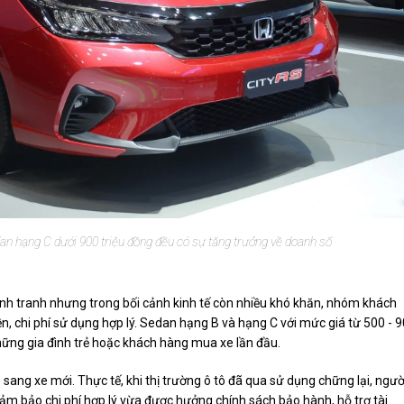
dan hạng C dưới 900 triệu đồng đều có sự tăng trưởng về doanh số
ạnh tranh nhưng trong bối cảnh kinh tế còn nhiều khó khăn, nhóm khách
ền, chi phí sử dụng hợp lý. Sedan hạng B và hạng C với mức giá từ 500 - 
hững gia đình trẻ hoặc khách hàng mua xe lần đầu.
sang xe mới. Thực tế, khi thị trường ô tô đã qua sử dụng chững lại, ngườ
m bảo chi phí hợp lý vừa được hưởng chính sách bảo hành, hỗ trợ tài