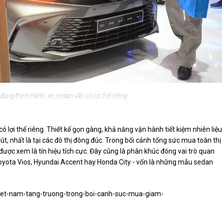
ang thịnh hành, xe sedan vẫn có lợi thế riêng
lợi thế riêng. Thiết kế gọn gàng, khả năng vận hành tiết kiệm nhiên liệu
út, nhất là tại các đô thị đông đúc. Trong bối cảnh tổng sức mua toàn thị
 được xem là tín hiệu tích cực. Đây cũng là phân khúc đóng vai trò quan
 Toyota Vios, Hyundai Accent hay Honda City - vốn là những mẫu sedan
-viet-nam-tang-truong-trong-boi-canh-suc-mua-giam-