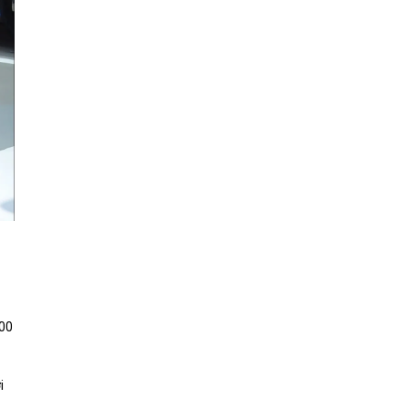
900
i