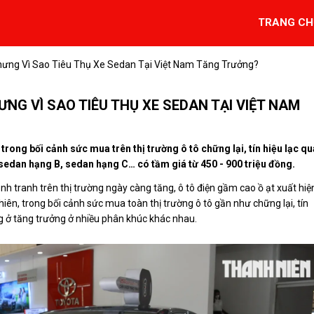
TRANG CH
ưng Vì Sao Tiêu Thụ Xe Sedan Tại Việt Nam Tăng Trưởng?
G VÌ SAO TIÊU THỤ XE SEDAN TẠI VIỆT NAM
 trong bối cảnh sức mua trên thị trường ô tô chững lại, tín hiệu lạc q
 sedan hạng B, sedan hạng C… có tầm giá từ 450 - 900 triệu đồng.
ạnh tranh trên thị trường ngày càng tăng, ô tô điện gầm cao ồ ạt xuất hi
iên, trong bối cảnh sức mua toàn thị trường ô tô gần như chững lại, tín
ng ở tăng trưởng ở nhiều phân khúc khác nhau.