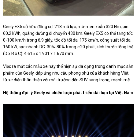
Geely EX5 sở hữu động cơ: 218 mã lực, mô-men xoắn 320 Nm, pin:
60,2 kWh, quãng đường di chuyển 430 km. Geely EX5 có thể tăng tốc:
0-100 km/h trong 6,9 giây, tốc độ tối đa: 175 km/h, công suất tối đa:
160 kW, sạc nhanh DC: 30%-80% trong ~20 phút, kích thước tổng thể
(D x R x C): 4.615 x 1.901 x 1.670 mm.
Việc ra mắt các mẫu xe này thể hiện sự đa dạng trong danh mục sản
phẩm của Geely, đáp ứng nhu cầu phong phú của khách hàng Việt,
từ xe điện thân thiện với môi trường đến SUV sang trọng, mạnh mẽ.
Hệ thống đại lý Geely và chiến lược phát triển dài hạn tại Việt Nam