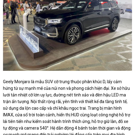
Geely Monjaro là mẫu SUV cỡ trung thuộc phân khúc D, lấy cảm
hứng từ sự mạnh mẽ của núi non và phong cách hiện đại. Xe sở hữu
lưới tản nhiệt cỡ lớn uy lực, đường nét tinh xảo và đèn hậu LED ma
trận ấn tượng. Nội thất rộng rãi, yên tĩnh với thiết kế đa tầng tinh tế,
sử dụng da lộn cao cấp và chỉ khâu ngọc trai. Trang bị màn hình
IMAX, cửa sổ trời toàn cảnh, hiển thị HUD cùng loạt công nghệ hỗ trợ
lái tiên tiến như kiểm soát hành trình thích ứng, hỗ trợ giữ làn, đỗ xe
tự động và camera 540°. Hệ dẫn động 4 bánh toàn thời gian và động
cơ mạnh mẽ mang đến trải nghiệm lái đẳng cấp trên mọi địa hình.