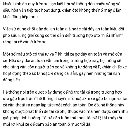
khiến bình ắc-quy trên xe cạn kiệt bởi hệ thống đèn chiếu sáng và
điều hòa vẫn tiếp tục hoạt động, khiến ôtô không thể nổ máy ở lần
khởi động tiếp theo.
Việc sử dụng chốt dây đai an toàn giả hoặc cài dây an toàn kiểu đối
phó sau lưng ghế cũng có thể dẫn đến trường hợp ôtô "hiểu nhầm"
rằng tài xế vẫn ở trên xe.
Một số mẫu ôtô có thể tự về P khi tài xế gỡ dây an toàn và mở cửa
xe. Nếu dây đai an toàn vẫn cài trong trường hợp này, hệ thống sẽ
cho rằng vẫn còn người trên xe và không tự động về P, khiến chiếc xe
hoạt động theo số D hoặc R đang cài sẵn, gây nên những tai nạn
đáng tiếc.
Hệ thống nói trên được xây dựng để hỗ trợ tài xế trong trường hợp
ôtô gặp trục trặc ở hệ thống chuyển số, hoặc khi xe gặp tai nạn và tài
xế cần thoát ra ngay lập tức một cách an toàn. Do đó, hệ thống này
không được phát triển để tài xế phụ thuộc vào mà nên được xem như
giải pháp tình huống. Tài xế cần tuân thủ thao tác về P, tắt máy rồi
mới rời khỏi xe để đảm bảo an toàn ở mức tối đa.