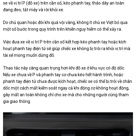
xe về vị trí P (đỗ xe) trên cần số, kéo phanh tay, tháo dây an toàn
đang đeo, tắt máy và rời khỏi xe.
Do chủ quan hoặc đôi khi quá vội vàng, không ít chủ xe Việt bỏ qua
một số bước trong quy trình trên khiến nguy hiểm có thể xảy ra.
Việc đưa xe về vị trí P trên cần số kết hợp kéo phanh tay hoặc kích
hoạt phanh tay điện tử sẽ giúp chiếc xe không bị trôi ra khỏi vị trí mà
tài xế mong muốn dừng đỗ.
Thao tác này càng quan trọng hơn khi đỗ xe ở khu vực có độ dốc.
Nếu xe chưa về P và phanh tay cơ chưa kéo hết hành trình, hoặc
phanh tay điện tử chưa được kích hoạt, chiếc xe có thể bị trôi về chân
dốc một cách mất kiểm soát ngay cả khi động cơ không hoạt động,
gây mất an toàn không chỉ cho xe mà cho những người cùng tham
gia giao thông.