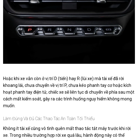
Hoặc khi xe vẫn còn ở vị trí D (tiến) hay R (lùi xe) mà tài xế đã rời
khoang lái, chưa chuyển về vị trí P, chưa kéo phanh tay cơ hoặc kích
hoạt phanh tay điện tử, chiếc xe sẽ liên tục di chuyển về phía sau một
cách mất kiểm soát, gây ra các trình huống nguy hiểm không mong
muốn.
Làm Đúng Và Đủ Các Thao Tác An Toàn Tối Thiểu
Không ít tài xế cũng vô tình quên mất thao tác tắt máy trước khi rời
xe. Trong nhiều trường hợp rời xe quá lâu, hành động này có thể