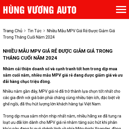
Trang Chủ
Tin Tức
Nhiều Mẫu MPV Giá Rẻ Được Giảm Giá
Trong Tháng Cuối Năm 2024
NHIỀU MẪU MPV GIÁ RẺ ĐƯỢC GIẢM GIÁ TRONG
THÁNG CUỐI NĂM 2024
Nhằm cải thiện doanh số và cạnh tranh tốt hơn trong dịp mua
sắm cuối năm, nhiều mẫu MPV giá rẻ đang được giảm giá và ưu
đãi hàng chục triệu đồng.
Nhiều nằm gần đây, MPV giá rẻ đã trở thành lựa chọn tốt nhất cho
các gia đình với giá bán phải chăng cùng nhiều tiện ích, đặc biệt về
ghế ngồi, đã thu hút lượng lớn khách hàng tại Việt Nam.
Trong dịp mua sắm nhộn nhịp nhất năm, nhiều hãng xe đã tung ra
loạt ưu đãi lớn dành cho MPV giá rẻ nhằm tăng sức hút khi phân
khúc này đang bị quá chênh lệch về phía Mitsubishi Xpander, đồng