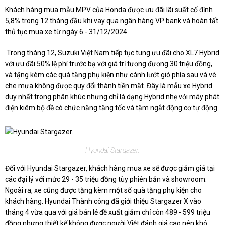
Khách hàng mua mẫu MPV của Honda được ưu đãi lãi suất cố định
5,8% trong 12 tháng đầu khi vay qua ngân hàng VP bank và hoàn tất
thủ tục mua xe từ ngày 6 - 31/12/2024.
Trong tháng 12, Suzuki Việt Nam tiếp tục tung ưu đãi cho XL7 Hybrid
với ưu đãi 50% lệ phí trước bạ với giá trị tương đương 30 triệu đồng,
và tặng kèm các quà tặng phụ kiện như cánh lướt gió phía sau và vè
che mưa không được quy đổi thành tiền mặt. Đây là mẫu xe Hybrid
duy nhất trong phân khúc nhưng chỉ là dạng Hybrid nhẹ với máy phát
điện kiêm bộ đề có chức năng tăng tốc và tặm ngắt động cơ tự động.
Hyundai Stargazer.
Đối với Hyundai Stargazer, khách hàng mua xe sẽ được giảm giá tại
các đại lý với mức 29 - 35 triệu đồng tùy phiên bản và showroom.
Ngoài ra, xe cũng được tặng kèm một số quà tặng phụ kiện cho
khách hàng. Hyundai Thành công đã giới thiệu Stargazer X vào
tháng 4 vừa qua với giá bán lẻ đề xuất giảm chỉ còn 489 - 599 triệu
đồng nhưng thiết kế không được người Việt đánh giá cao nên khó