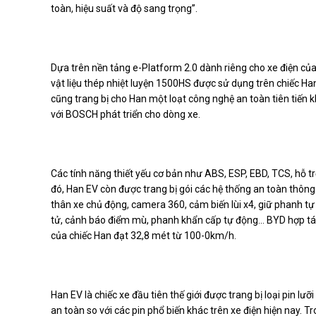
toàn, hiệu suất và độ sang trọng”.
Dựa trên nền tảng e-Platform 2.0 dành riêng cho xe điện của
vật liệu thép nhiệt luyện 1500HS được sử dụng trên chiếc Ha
cũng trang bị cho Han một loạt công nghệ an toàn tiên tiến kh
với BOSCH phát triển cho dòng xe.
Các tính năng thiết yếu cơ bản như ABS, ESP, EBD, TCS, hỗ 
đó, Han EV còn được trang bị gói các hệ thống an toàn thông
thân xe chủ động, camera 360, cảm biến lùi x4, giữ phanh tự đ
tử, cảnh báo điểm mù, phanh khẩn cấp tự động... BYD hợp t
của chiếc Han đạt 32,8 mét từ 100-0km/h.
Han EV là chiếc xe đầu tiên thế giới được trang bị loại pin 
an toàn so với các pin phổ biến khác trên xe điện hiện nay.