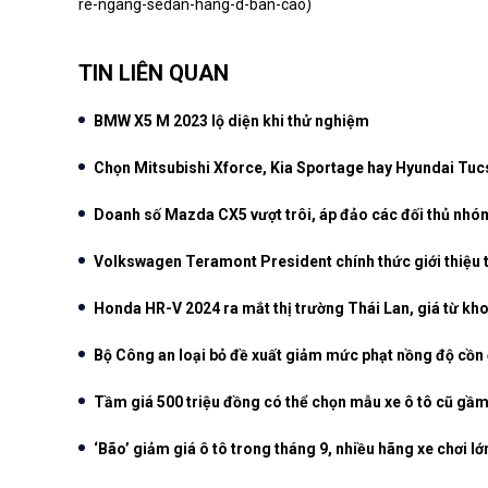
re-ngang-sedan-hang-d-ban-cao
)
TIN LIÊN QUAN
BMW X5 M 2023 lộ diện khi thử nghiệm
Chọn Mitsubishi Xforce, Kia Sportage hay Hyundai Tuc
Doanh số Mazda CX5 vượt trôi, áp đảo các đối thủ nhó
Volkswagen Teramont President chính thức giới thiệu 
Honda HR-V 2024 ra mắt thị trường Thái Lan, giá từ kh
Bộ Công an loại bỏ đề xuất giảm mức phạt nồng độ cồn
Tầm giá 500 triệu đồng có thể chọn mẫu xe ô tô cũ gầ
‘Bão’ giảm giá ô tô trong tháng 9, nhiều hãng xe chơi lớ