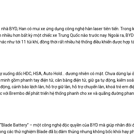
 nhà BYD, Han có mui xe ứng dụng công nghệ hàn laser tiên tiến. Trong k
n nhiều hơn bất kỳ một chiếc xe Trung Quốc nào trước nay. Ngoài ra, BYD
ác như tới 11 túi khí, đồng thời rất nhiều hệ thống điều khiển được hợp t
trợ xuống dốc HDC, HSA, Auto Hold… đương nhiên có mặt. Chưa dừng lại 
 minh gồm phanh tay điện tử, cân bằng điện tử, giữ ga tự động, kiểm soá
ộng, cảnh báo lệch làn, hỗ trợ giữ làn, hỗ trợ chuyển làn, khoá trẻ em đi
ác với Brembo để phát triển hệ thống phanh cho xe và quãng đường pha
lưỡi “Blade Battery” – một công nghệ độc quyền của BYD mà giúp nhân đôi 
 Trong các thử nghiệm Blade đã bị đâm thủng nhưng không bốc khói hay p