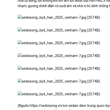
hoà tự động, lọc không khí ion âm lọc được bụi mịn PM2.5 v
chạm, gương chỉnh điện có sưởi ấm và nhớ vị trí, kính chống 
(Nguồn
https://xedoisong.vn/soi-sedan-dien-trung-quoc-b