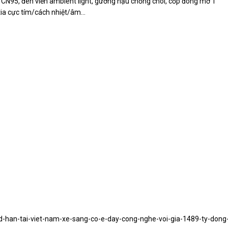
à CN95, đèn viền ambient light, gương hậu chống chói, cốp đóng mở 1
tia cực tím/cách nhiệt/âm...
yd-han-tai-viet-nam-xe-sang-co-e-day-cong-nghe-voi-gia-1489-ty-dong