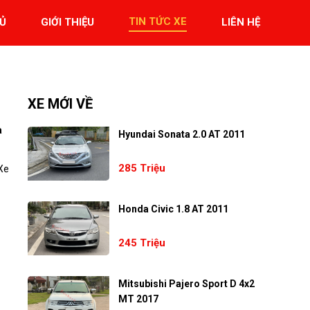
TIN TỨC XE
Ủ
GIỚI THIỆU
LIÊN HỆ
XE MỚI VỀ
a
Hyundai Sonata 2.0 AT 2011
285 Triệu
Xe
Honda Civic 1.8 AT 2011
245 Triệu
Mitsubishi Pajero Sport D 4x2
MT 2017