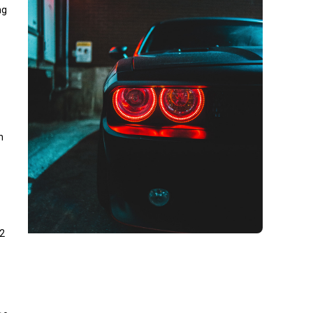
ng
h
1
 2