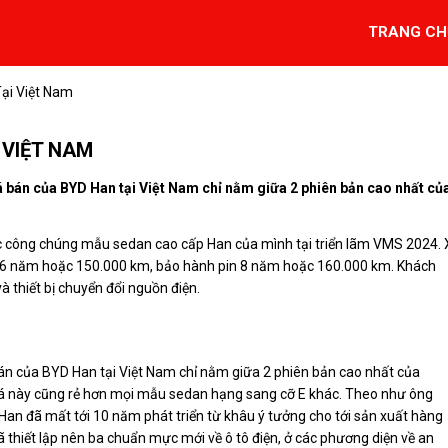
TRANG CH
ại Việt Nam
 VIỆT NAM
á bán của BYD Han tại Việt Nam chỉ nằm giữa 2 phiên bản cao nhất củ
c công chúng mẫu sedan cao cấp Han của mình tại triển lãm VMS 2024. 
xe 6 năm hoặc 150.000 km, bảo hành pin 8 năm hoặc 160.000 km. Khách
à thiết bị chuyển đổi nguồn điện.
án của BYD Han tại Việt Nam chỉ nằm giữa 2 phiên bản cao nhất của
á này cũng rẻ hơn mọi mẫu sedan hạng sang cỡ E khác. Theo như ông
Han đã mất tới 10 năm phát triển từ khâu ý tưởng cho tới sản xuất hàng
 thiết lập nên ba chuẩn mực mới về ô tô điện, ở các phương diện về an