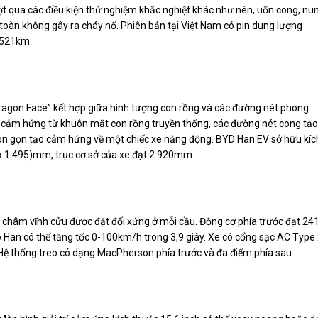
ượt qua các điều kiện thử nghiệm khắc nghiệt khác như nén, uốn cong, nu
oàn không gây ra cháy nổ. Phiên bản tại Việt Nam có pin dung lượng
 521km.
ragon Face” kết hợp giữa hình tượng con rồng và các đường nét phong
lấy cảm hứng từ khuôn mặt con rồng truyền thống, các đường nét cong tạo
hon gọn tạo cảm hứng về một chiếc xe năng động. BYD Han EV sở hữu kíc
 x 1.495)mm, trục cơ sở của xe đạt 2.920mm.
 châm vĩnh cửu được đặt đối xứng ở mỗi cầu. Động cơ phía trước đạt 24
an có thể tăng tốc 0-100km/h trong 3,9 giây. Xe có cổng sạc AC Type
Hệ thống treo có dạng MacPherson phía trước và đa điểm phía sau.