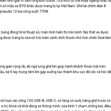
 Màn hình giải trí cảm ứng kích thước 15,6 inch có thể xoay ngang hoặc d
t số mẫu xe BYD khác được trang bị tại Việt Nam. Ghế lái chỉnh điện 8
ynaudio 12 loa công suất 775W.
bảng đồng hồ kĩ thuật số, màn hình hiển thị trên kính. Nội thất xe được
ũng được trang bị cửa sổ trời toàn cảnh, kích thước nhỏ hơn chiếc Seal đa
ng gian rộng rãi, độ ngả lưng ghế lớn giúp hành khách thoải mái trên
ầu, bệ tì tay trung tâm khi gập xuống tạo thành khu vực để cốc và hộc đ
 một loạt các cổng 12V, USB-A, USB-C, vô-lăng có sưởi, hàng ghế trước có
 vị trí, khoá và khởi động xe thông minh, cửa kính 1 chạm chống kẹt, điều