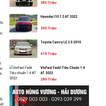
385 Triệu
Hyundai I10 1.2 AT 2022
hi
345 Triệu
ác
Toyota Camry LE 2.5 2010
410 Triệu
ở
t
VinFast Fadil Tiêu Chuẩn 1.4
ện
AT 2022
nh
280 Triệu
độ
hát