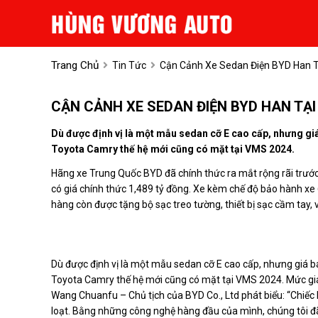
Trang Chủ
Tin Tức
Cận Cảnh Xe Sedan Điện BYD Han T
CẬN CẢNH XE SEDAN ĐIỆN BYD HAN TẠI
Dù được định vị là một mẫu sedan cỡ E cao cấp, nhưng gi
Toyota Camry thế hệ mới cũng có mặt tại VMS 2024.
Hãng xe Trung Quốc BYD đã chính thức ra mắt rộng rãi trướ
có giá chính thức 1,489 tỷ đồng. Xe kèm chế độ bảo hành 
hàng còn được tặng bộ sạc treo tường, thiết bị sạc cầm tay, v
Dù được định vị là một mẫu sedan cỡ E cao cấp, nhưng giá b
Toyota Camry thế hệ mới cũng có mặt tại VMS 2024. Mức gi
Wang Chuanfu – Chủ tịch của BYD Co., Ltd phát biểu: “Chiếc 
loạt. Bằng những công nghệ hàng đầu của mình, chúng tôi đã