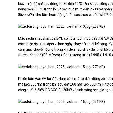
lửa, nhiệt độ chỉ dao động từ 30 đến 60°C. Pin Blade cũng v
nóng đến 300°C trong lò, và sạc quá mức đến 260% và hoàn t
85,44kWh, cho tầm hoạt động 1 lần sạc theo chuẩn WLTP là
Mẫu sedan flagship của BYD sở hữu ngôn ngữ thiết kế “EV D
cách hiện đại. Đèn định vị ban ngày chạy dài thiết kế cong 
cảm giác chuyển động trong khi đèn hậu chạy dài thiết kế t
thước tổng thể (Dài x Rộng x Cao) tương ứng (4.995 x 1.910
Phiên bản Han EV tại Việt Nam có 2 mô-tơ điện đồng bộ nam
mã lực/350Nm trong khi sau đạt 268 mã lực/350Nm. Nhờ đó H
công suất 6,6kW, DC CCS 2 120kW và tính năng hẹn giờ sạc. 