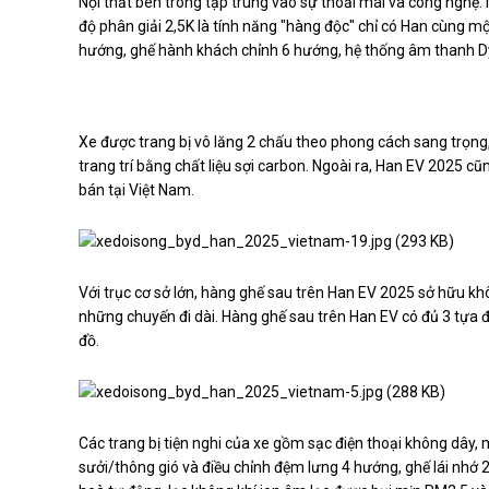
Nội thất bên trong tập trung vào sự thoải mái và công nghệ.
độ phân giải 2,5K là tính năng "hàng độc" chỉ có Han cùng mộ
hướng, ghế hành khách chỉnh 6 hướng, hệ thống âm thanh D
Xe được trang bị vô lăng 2 chấu theo phong cách sang trọng, 
trang trí bằng chất liệu sợi carbon. Ngoài ra, Han EV 2025 c
bán tại Việt Nam.
Với trục cơ sở lớn, hàng ghế sau trên Han EV 2025 sở hữu khô
những chuyến đi dài. Hàng ghế sau trên Han EV có đủ 3 tựa đ
đồ.
Các trang bị tiện nghi của xe gồm sạc điện thoại không dây,
sưởi/thông gió và điều chỉnh đệm lưng 4 hướng, ghế lái nhớ 2