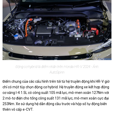
Động cơ hybrid là điểm nhấn trên Honda HR-V 2024 - Ảnh:
AutoSpinn
Điểm chung của các cấu hình trên tới từ hệ truyền động khi HR-V giờ
chỉ có một tùy chọn động cơ hybrid. Hệ truyền động xe kết hợp động
cơ xăng I-4 1.5L có công suất 105 mã lực, mô-men xoắn 127Nm với
2 mô-tơ điện cho tổng công suất 131 mã lực, mô-men xoắn cực đại
253Nm. Xe sử dụng hệ dẫn động cầu trước và hộp số tự động biến
thiên vô cấp e-CVT.