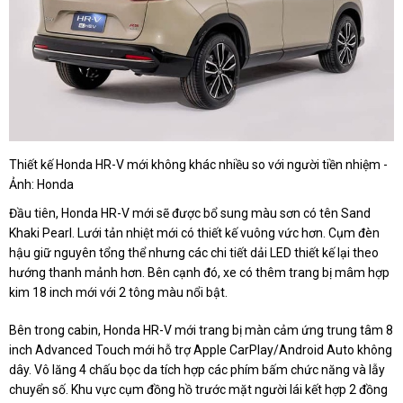
Thiết kế Honda HR-V mới không khác nhiều so với người tiền nhiệm -
Ảnh: Honda
Đầu tiên, Honda HR-V mới sẽ được bổ sung màu sơn có tên Sand
Khaki Pearl. Lưới tản nhiệt mới có thiết kế vuông vức hơn. Cụm đèn
hậu giữ nguyên tổng thể nhưng các chi tiết dải LED thiết kế lại theo
hướng thanh mảnh hơn. Bên cạnh đó, xe có thêm trang bị mâm hợp
kim 18 inch mới với 2 tông màu nổi bật.
Bên trong cabin, Honda HR-V mới trang bị màn cảm ứng trung tâm 8
inch Advanced Touch mới hỗ trợ Apple CarPlay/Android Auto không
dây. Vô lăng 4 chấu bọc da tích hợp các phím bấm chức năng và lẫy
chuyển số. Khu vực cụm đồng hồ trước mặt người lái kết hợp 2 đồng