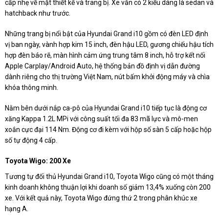
cấp nhẹ về mặt thiết kế và trang bị. Xe vẫn có 2 kiểu dáng là sedan và
hatchback như trước.
Những trang bị nổi bật của Hyundai Grand i10 gồm có đèn LED định
vị ban ngày, vành hợp kim 15 inch, đèn hậu LED, gương chiếu hậu tích
hợp đèn báo rẽ, màn hình cảm ứng trung tâm 8 inch, hỗ trợ kết nối
Apple Carplay/Android Auto, hệ thống bản đồ định vị dẫn đường
dành riêng cho thị trường Việt Nam, nút bấm khởi động máy và chìa
khóa thông minh.
Nằm bên dưới nắp ca-pô của Hyundai Grand i10 tiếp tục là động cơ
xăng Kappa 1.2L MPi với công suất tối đa 83 mã lực và mô-men
xoắn cực đại 114 Nm. Động cơ đi kèm với hộp số sàn 5 cấp hoặc hộp
số tự động 4 cấp.
Toyota Wigo: 200 Xe
Tương tự đối thủ Hyundai Grand i10, Toyota Wigo cũng có một tháng
kinh doanh không thuận lợi khi doanh số giảm 13,4% xuống còn 200
xe. Với kết quả này, Toyota Wigo đứng thứ 2 trong phân khúc xe
hạng A.