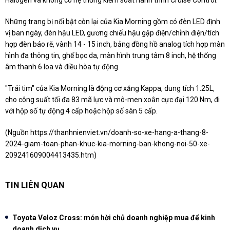
Halogen và không có hệ thống kiểm soát hành trình Cruise Control.
Những trang bị nổi bật còn lại của Kia Morning gồm có đèn LED định
vị ban ngày, đèn hậu LED, gương chiếu hậu gập điện/chỉnh điện/tích
hợp đèn báo rẽ, vành 14 - 15 inch, bảng đồng hồ analog tích hợp màn
hình đa thông tin, ghế bọc da, màn hình trung tâm 8 inch, hệ thống
âm thanh 6 loa và điều hòa tự động.
"Trái tim" của Kia Morning là động cơ xăng Kappa, dung tích 1.25L,
cho công suất tối đa 83 mã lực và mô-men xoắn cực đại 120 Nm, đi
với hộp số tự động 4 cấp hoặc hộp số sàn 5 cấp.
(Nguồn
https://thanhnienviet.vn/doanh-so-xe-hang-a-thang-8-
2024-giam-toan-phan-khuc-kia-morning-ban-khong-noi-50-xe-
209241609004413435.htm
)
TIN LIÊN QUAN
Toyota Veloz Cross: món hời chủ doanh nghiệp mua để kinh
doanh dịch vụ