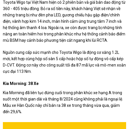
Toyota Wigo tại Việt Nam hiện có 2 phiên bản và giá bán dao động từ
360 - 405 triệu đồng. Bỏ ra số tiền này, khách hàng Việt sẽ nhận về
những trang bị như đèn pha LED, gương chiếu hậu gập điện/chỉnh
điện, vành hợp kim 14 inch, màn hình cảm ứng trung tâm 7 inch và
hệ thống âm thanh 4 loa. Ngoài ra, xe còn được trang bị những tính
năng an toàn hiếm hoi trong phân khúc như hệ thống cảnh báo điểm
mù BSM hay cảnh báo phương tiện cắt ngang khi lùi RCTA.
Nguồn cung cấp sức mạnh cho Toyota Wigo là động cơ xăng 1.2L
mới, kết hợp cùng hộp số sàn 5 cấp hoặc hộp số tự động vô cấp kép
D-CVT. Động cơ này cho công suất tối đa 87 mã lực và mô-men xoắn
cực đại 113 Nm.
Kia Morning: 38 Xe
Kia Morning đã liên tục đứng cuối trong phân khúc xe hạng A trong
suốt một thời gian dài và tháng 8/2024 cũng không phải là ngoại lệ.
Mẫu xe Hàn Quốc này chỉ bán ra 38 xe trong tháng vừa qua, giảm
đến 29,6%.