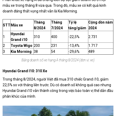
mẫu xe trong tháng 8 vừa qua. Trong đó, mẫu xe có kết quả kinh
doanh đáng thất vọng nhất vẫn là Kia Morning.
Tháng
Tháng
Tỷ lệ
Cộng dồn năm
STT
Mẫu xe
8/2024
7/2024
tăng/giảm
2024
Hyundai
1
310
400
-22,5%
2.731
Grand i10
2
Toyota Wigo
200
231
-13,4%
1.717
3
Kia Morning
38
54
-29,6%
489
Bảng doanh số xe hạng A tháng 8/2024 (đơn vị: xe)
Hyundai Grand I10: 310 Xe
Trong tháng 8/2024, người Việt đã mua 310 chiếc Grand i10, giảm
22,5% so với tháng liền trước. Dù có doanh số không quá cao nhưng
Hyundai Grand i10 vẫn thành công trong việc bảo toàn vị thế dẫn đầu
phân khúc của mình.