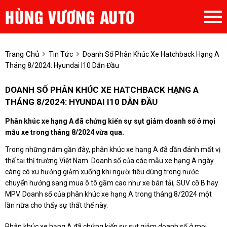
Trang Chủ
Tin Tức
Doanh Số Phân Khúc Xe Hatchback Hạng A
Tháng 8/2024: Hyundai I10 Dẫn Đầu
DOANH SỐ PHÂN KHÚC XE HATCHBACK HẠNG A
THÁNG 8/2024: HYUNDAI I10 DẪN ĐẦU
Phân khúc xe hạng A đã chứng kiến sự sụt giảm doanh số ở mọi
mẫu xe trong tháng 8/2024 vừa qua.
Trong những năm gần đây, phân khúc xe hạng A đã dần đánh mất vị
thế tại thị trường Việt Nam. Doanh số của các mẫu xe hạng A ngày
càng có xu hướng giảm xuống khi người tiêu dùng trong nước
chuyển hướng sang mua ô tô gầm cao như xe bán tải, SUV cỡ B hay
MPV. Doanh số của phân khúc xe hạng A trong tháng 8/2024 một
lần nữa cho thấy sự thất thế này.
Phân khúc xe hạng A đã chứng kiến sự sụt giảm doanh số ở mọi