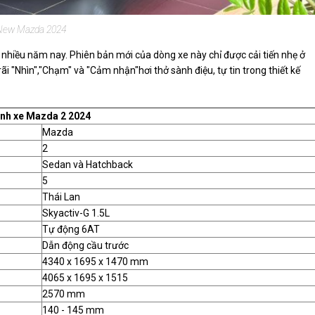
New Mazda 2024
 nhiều năm nay. Phiên bản mới của dòng xe này chỉ được cải tiến nhẹ ở
i "Nhìn","Chạm" và "Cảm nhận"hơi thở sành điệu, tự tin trong thiết kế
ình xe Mazda 2 2024
Mazda
2
Sedan và Hatchback
5
Thái Lan
Skyactiv-G 1.5L
Tự động 6AT
Dẫn động cầu trước
4340 x 1695 x 1470 mm
4065 x 1695 x 1515
2570 mm
140 - 145 mm