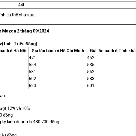
44L
nh cụ thể như sau::
e Mazda 2 tháng 09/2024
vị tính: Triệu Đồng)
 bánh ở Hà Nội
Giá lăn bánh ở Hồ Chí Minh
Giá lăn bánh ở Tỉnh khá
471
452
554
535
581
562
602
583
620
601
au:
 lượt 12% và 10%
00 đồng
g ký kinh doanh là 480.700 đồng
triệu đồng