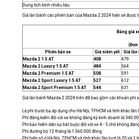
Dung tích bình nhiêu liệu
Giá lăn bánh các phiên bản của Mazda 2 2024 hiện sẽ được tí
Bảng giá x
(Đơn 
Phiên bản xe
Giá niêm yết
Giá lăn
Mazda 2 1.5 AT
408
479
Mazda 2 Luxury 1.5 AT
484
564
Mazda 2 Premium 1.5 AT
508
591
Mazda 2 Sport Luxury 1.5 AT
527
612
Mazda 2 Sport Premium 1.5 AT
544
631
Giá lăn bánh Mazda 2 2024 trên đã bao gồm các khoản phí s
Lệ phí trước bạ áp dụng cho Hà Nội, TPHCM và tỉnh khác lần
Phí đăng kiểm đối với xe không đăng ký kinh doanh là 340.0
Phí bảo hiểm dân sự bắt buộc đối với xe 4 - 5 chỗ không đăn
Phí đường bộ 12 tháng là 1.560.000 đồng
Phí biển số ở Hà Nội, TPHCM và tỉnh khác lần lượt là 20 và 1 