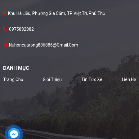
Khu Hà Liễu, Phường Gia Cẩm, TP Việt Trì, Phú Thọ
0975882882
Nuhoncuarong886886@gmail.com
DANH MỤC
Trang Chủ
Giới Thiệu
Tin Tức Xe
Liên Hệ