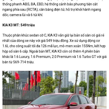
thống phanh ABS, BA, EBD; hệ thống cảnh báo phương tiện cắt
ngang phía sau (RCTA); cân bằng điện tử; hỗ trợ khởi hành ngang
dốc; camera lùi và 6 túi khí.
KIA K3 MT: 549 triệu
Thuộc phân khúc sedan cỡ C, KIA K3 vẫn giữ lại bản số sàn có giá rẻ
nhất của dòng xe này với giá 549 triệu đồng. Xe sử dụng động cơ
1.6L cho công suất tối đa 126 mã lực, mô-men xoắn 155Nm, kết hợp
hộp số sàn 6 cấp. Ngoài bản MT, KIA K3 còn có thêm 4 phiên bản
khác là 1.6 Luxury, 1.6 Premium, 2.0 Premium và 1.6 Turbo GT với giá
bán từ 569-714 triệu.