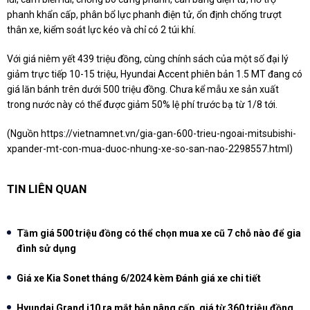
phanh khẩn cấp, phân bổ lực phanh điện tử, ổn định chống trượt
thân xe, kiểm soát lực kéo và chỉ có 2 túi khí.
Với giá niêm yết 439 triệu đồng, cùng chính sách của một số đại lý
giảm trực tiếp 10-15 triệu, Hyundai Accent phiên bản 1.5 MT đang có
giá lăn bánh trên dưới 500 triệu đồng. Chưa kể mẫu xe sản xuất
trong nước này có thể được giảm 50% lệ phí trước bạ từ 1/8 tới.
(Nguồn
https://vietnamnet.vn/gia-gan-600-trieu-ngoai-mitsubishi-
xpander-mt-con-mua-duoc-nhung-xe-so-san-nao-2298557.html
)
TIN LIÊN QUAN
Tầm giá 500 triệu đồng có thể chọn mua xe cũ 7 chỗ nào để gia
đình sử dụng
Giá xe Kia Sonet tháng 6/2024 kèm Đánh giá xe chi tiết
Hyundai Grand i10 ra mắt bản nâng cấp, giá từ 360 triệu đồng