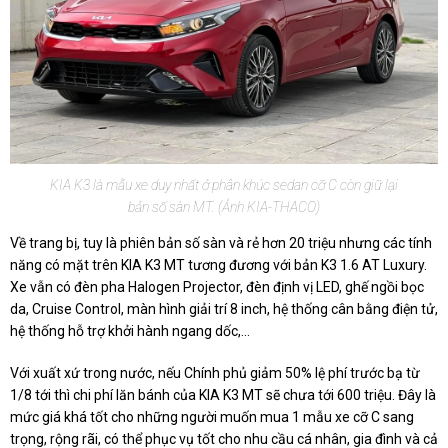
KIA K3 là mẫu xe duy nhất ở phân khúc sedan cỡ C còn giữ lại
bản số sàn MT. (Ảnh KIA-THACO)
Về trang bị, tuy là phiên bản số sàn và rẻ hơn 20 triệu nhưng các tính
năng có mặt trên KIA K3 MT tương đương với bản K3 1.6 AT Luxury.
Xe vẫn có đèn pha Halogen Projector, đèn định vị LED, ghế ngồi bọc
da, Cruise Control, màn hình giải trí 8 inch, hệ thống cân bằng điện tử,
hệ thống hỗ trợ khởi hành ngang dốc,…
Với xuất xứ trong nước, nếu Chính phủ giảm 50% lệ phí trước bạ từ
1/8 tới thì chi phí lăn bánh của KIA K3 MT sẽ chưa tới 600 triệu. Đây là
mức giá khá tốt cho những người muốn mua 1 mẫu xe cỡ C sang
trọng, rộng rãi, có thể phục vụ tốt cho nhu cầu cá nhân, gia đình và cả