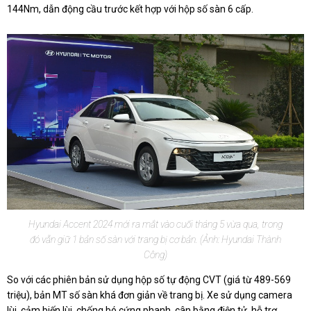
144Nm, dẫn động cầu trước kết hợp với hộp số sàn 6 cấp.
Hyundai Accent 2024 mới ra mắt vào cuối tháng 5 vừa qua, trong
đó vẫn giữ 1 bản số sàn với trang bị cơ bản. (Ảnh: Hyundai Thành
Công)
So với các phiên bản sử dụng hộp số tự động CVT (giá từ 489-569
triệu), bản MT số sàn khá đơn giản về trang bị. Xe sử dụng camera
lùi, cảm biến lùi, chống bó cứng phanh, cân bằng điện tử, hỗ trợ