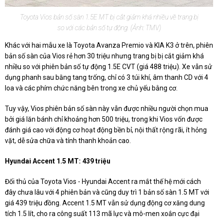
Toyota Vios bản số sàn 1.5E MT bị cắt giảm khá nhiều về trang bị
so với các bản số tự động. (Ảnh: TMV)
Khác với hai mẫu xe là Toyota Avanza Premio và KIA K3 ở trên, phiên
bản số sàn của Vios rẻ hơn 30 triệu nhưng trang bị bị cắt giảm khá
nhiều so với phiên bản số tự động 1.5E CVT (giá 488 triệu). Xe vẫn sử
dụng phanh sau bằng tang trống, chỉ có 3 túi khí, âm thanh CD với 4
loa và các phím chức năng bên trong xe chủ yếu bằng cơ.
Tuy vậy, Vios phiên bản số sàn này vẫn được nhiều người chọn mua
bởi giá lăn bánh chỉ khoảng hơn 500 triệu, trong khi Vios vốn được
đánh giá cao với động cơ hoạt động bền bỉ, nội thất rộng rãi, ít hỏng
vặt, dễ sửa chữa và tính thanh khoản cao.
Hyundai Accent 1.5 MT: 439 triệu
Đối thủ của Toyota Vios - Hyundai Accent ra mắt thế hệ mới cách
đây chưa lâu với 4 phiên bản và cũng duy trì 1 bản số sàn 1.5 MT với
giá 439 triệu đồng. Accent 1.5 MT vẫn sử dụng động cơ xăng dung
tích 1.5 lít, cho ra công suất 113 mã lực và mô-men xoắn cực đại