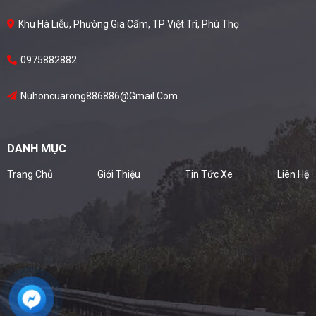
Khu Hà Liễu, Phường Gia Cẩm, TP Việt Trì, Phú Thọ
0975882882
Nuhoncuarong886886@gmail.com
DANH MỤC
Trang Chủ
Giới Thiệu
Tin Tức Xe
Liên Hệ