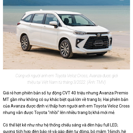
Cùng với người anh em Toyota Veloz Cross, Avanza được giới
thiệu tại Việt Nam từ tháng 3/2022. (Ảnh: TMV)
Giá rẻ hơn phiên bản số tự động CVT 40 triệu nhưng Avanza Premio
MT gần như không có sự khác biệt quá lớn về trang bị. Hai phiên bản
của Avanza được định vị thấp hơn người anh em Toyota Veloz Cross
nhưng vẫn được Toyota "nhồi" lên nhiều trang bị khá mới mẻ.
Có thể liệt kê như như hệ thống chiếu sáng và đèn hậu full LED;
gương tích hợp đèn báo rẽ và gập điện tự động; bộ mâm 16inch; hệ