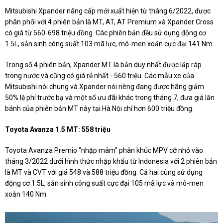
Mitsubishi Xpander nâng cấp mới xuất hiện từ tháng 6/2022, được
phân phối với 4 phiên bản là MT, AT, AT Premium và Xpander Cross
có giá từ 560-698 triệu đồng. Các phiên bản đều sử dụng động cơ
1.5L, sản sinh công suất 103 mã lực, mô-men xoắn cực đại 141 Nm.
Trong số 4 phiên bản, Xpander MT là bản duy nhất được lắp ráp
trong nước và cũng có giá rẻ nhất - 560 triệu. Các mẫu xe của
Mitsubishi nói chung và Xpander nói riêng đang được hãng giảm
50% lệ phí trước bạ và một số ưu đãi khác trong tháng 7, đưa giá lăn
bánh của phiên bản MT này tại Hà Nội chỉ hơn 600 triệu đồng.
Toyota Avanza 1.5 MT: 558 triệu
Toyota Avanza Premio "nhập mâm" phân khúc MPV cỡ nhỏ vào
tháng 3/2022 dưới hình thức nhập khẩu từ Indonesia với 2 phiên bản
là MT và CVT với giá 548 và 588 triệu đồng. Cả hai cùng sử dụng
động cơ 1.5L, sản sinh công suất cực đại 105 mã lực và mô-men
xoắn 140 Nm.