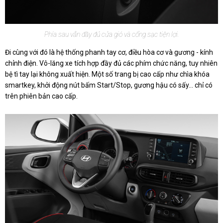
Phía sau vẫn đầy đủ cửa gió và cổng sạc tiện lợi.
Đi cùng với đó là hệ thống phanh tay cơ, điều hòa cơ và gương - kính
chỉnh điện. Vô-lăng xe tích hợp đầy đủ các phím chức năng, tuy nhiên
bệ tì tay lại không xuất hiện. Một số trang bị cao cấp như chìa khóa
smartkey, khởi động nút bấm Start/Stop, gương hậu có sấy... chỉ có
trên phiên bản cao cấp.