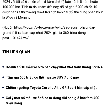
2024 với tất cả 6 phiên bản, đi kèm chế độ bảo hành 5 năm hoặc
100.000 km. Tính từ đầu năm đến nay, đã có gần 2.000 chiếc i10
được bán ra thị trường, vượt trội hơn hẳn hai đối thủ cùng phân khúc
là Wigo và Morning.
(Nguồn
https://vov.vn/o-to-xe-may/o-to/sau-accent-hyundai-
grand-i10-ra-ban-cap-nhat-2024-gia-tu-360-trieu-dong-
post1101424.vov
)
TIN LIÊN QUAN
Doanh số 10 mẫu xe ô tô bán chạy nhất Việt Nam tháng 5/2024
Tầm giá 600 triệu có thể mua xe SUV 7 chỗ nào
Chiêm ngưỡng Toyota Corolla Altis GR Sport bản cập nhật
Gợi ý một số mẫu xe ô tô số tự động đời cao giá bán tầm 400
triệu đồng