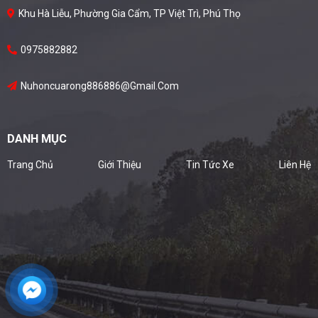
Khu Hà Liễu, Phường Gia Cẩm, TP Việt Trì, Phú Thọ
0975882882
Nuhoncuarong886886@gmail.com
DANH MỤC
Trang Chủ
Giới Thiệu
Tin Tức Xe
Liên Hệ