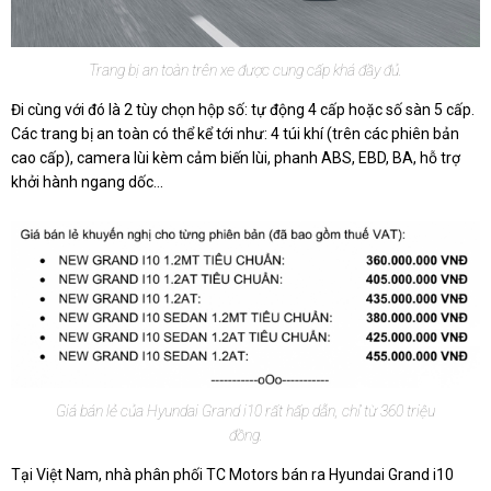
Trang bị an toàn trên xe được cung cấp khá đầy đủ.
Đi cùng với đó là 2 tùy chọn hộp số: tự động 4 cấp hoặc số sàn 5 cấp.
Các trang bị an toàn có thể kể tới như: 4 túi khí (trên các phiên bản
cao cấp), camera lùi kèm cảm biến lùi, phanh ABS, EBD, BA, hỗ trợ
khởi hành ngang dốc...
Giá bán lẻ của Hyundai Grand i10 rất hấp dẫn, chỉ từ 360 triệu
đồng.
Tại Việt Nam, nhà phân phối TC Motors bán ra Hyundai Grand i10