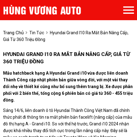
Trang Chủ
Tin Tức
Hyundai Grand I10 Ra Mắt Bản Nâng Cấp,
Giá Từ 360 Triệu Đồng
HYUNDAI GRAND I10 RA MẮT BẢN NÂNG CẤP, GIÁ TỪ
360 TRIỆU ĐỒNG
Mẫu hatchback hạng A Hyundai Grand i10 vừa được liên doanh
Thành Công cập nhật phiên bản giữa vòng đời, với một vài thay
đổi nhẹ về thiết kế cũng như bổ sung thêm trang bị. Xe được phân
phối với 2 biến thể, tổng cộng 6 phiên bản có giá từ 360 - 455 triệu
đồng.
Sáng 14/6, liên doanh ô tô Hyundai Thành Công Việt Nam đã chính
thức phát đi thông tin ra mắt phiên bản facelift (nâng cấp) của mẫu
đô thị hạng A - Grand i10. So với thế hệ trước, Grand i10 2024 nhận
được khá nhiều thay đổi tích cực trong lần nâng cấp này. Đây sẽ là