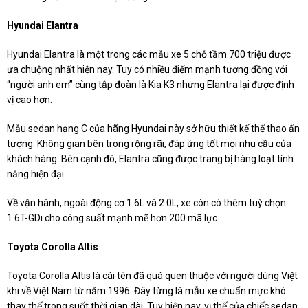
Hyundai Elantra
Hyundai Elantra là một trong các mẫu xe 5 chỗ tầm 700 triệu được
ưa chuộng nhất hiện nay. Tuy có nhiều điểm mạnh tương đồng với
“người anh em” cùng tập đoàn là Kia K3 nhưng Elantra lại được định
vị cao hơn.
Mẫu sedan hạng C của hãng Hyundai này sở hữu thiết kế thể thao ấn
tượng. Không gian bên trong rộng rãi, đáp ứng tốt mọi nhu cầu của
khách hàng. Bên cạnh đó, Elantra cũng được trang bị hàng loạt tính
năng hiện đại.
Về vận hành, ngoài động cơ 1.6L và 2.0L, xe còn có thêm tuỳ chọn
1.6T-GDi cho công suất mạnh mẽ hơn 200 mã lực.
Toyota Corolla Altis
Toyota Corolla Altis là cái tên đã quá quen thuộc với người dùng Việt
khi về Việt Nam từ năm 1996. Đây từng là mẫu xe chuẩn mực khó
thay thế trong suốt thời gian dài. Tuy hiện nay, vị thế của chiếc sedan