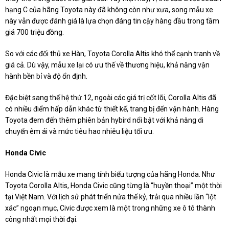
hạng C của hãng Toyota này đã không còn như xưa, song mẫu xe
này vẫn được đánh giá là lựa chọn đáng tin cậy hàng đầu trong tầm
giá 700 triệu đồng.
So với các đối thủ xe Hàn, Toyota Corolla Altis khó thể cạnh tranh về
giá cả. Dù vậy, mẫu xe lại có ưu thế về thương hiệu, khả năng vận
hành bền bỉ và độ ổn định.
Đặc biệt sang thế hệ thứ 12, ngoài các giá trị cốt lõi, Corolla Altis đã
có nhiều điểm hấp dẫn khác từ thiết kế, trang bị đến vận hành. Hàng
Toyota đem đến thêm phiên bản hybird nổi bật với khả năng di
chuyển êm ái và mức tiêu hao nhiêu liệu tối ưu.
Honda Civic
Honda Civic là mẫu xe mang tính biểu tượng của hãng Honda. Như
Toyota Corolla Altis, Honda Civic cũng từng là “huyền thoại” một thời
tại Việt Nam. Với lịch sử phát triển nửa thế kỷ, trải qua nhiều lần “lột
xác” ngoạn mục, Civic được xem là một trong những xe ô tô thành
công nhất mọi thời đại.