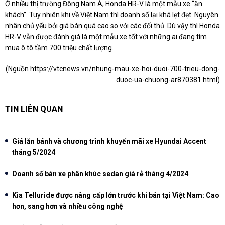
Ở nhiều thị trường Đông Nam Á, Honda HR-V là một mẫu xe “ăn
khách”. Tuy nhiên khi về Việt Nam thì doanh số lại khá lẹt đẹt. Nguyên
nhân chủ yếu bởi giá bán quá cao so với các đối thủ. Dù vậy thì Honda
HR-V vẫn được đánh giá là một mẫu xe tốt với những ai đang tìm
mua ô tô tầm 700 triệu chất lượng.
(Nguồn
https://vtcnews.vn/nhung-mau-xe-hoi-duoi-700-trieu-dong-
duoc-ua-chuong-ar870381.html
)
TIN LIÊN QUAN
Giá lăn bánh và chương trình khuyến mãi xe Hyundai Accent
tháng 5/2024
Doanh số bán xe phân khúc sedan giá rẻ tháng 4/2024
Kia Telluride được nâng cấp lớn trước khi bán tại Việt Nam: Cao
hơn, sang hơn và nhiều công nghệ