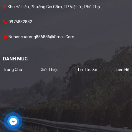
Khu Hà Liễu, Phường Gia Cẩm, TP Việt Trì, Phú Thọ
0975882882
Nuhoncuarong886886@gmail.com
DANH MỤC
Trang Chủ
Giới Thiệu
Tin Tức Xe
Liên Hệ