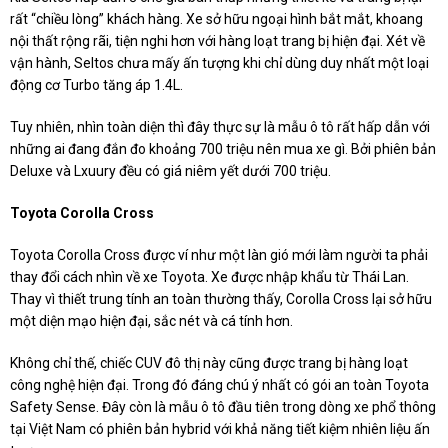
rất “chiều lòng” khách hàng. Xe sở hữu ngoại hình bắt mắt, khoang
nội thất rộng rãi, tiện nghi hơn với hàng loạt trang bị hiện đại. Xét về
vận hành, Seltos chưa mấy ấn tượng khi chỉ dùng duy nhất một loại
động cơ Turbo tăng áp 1.4L.
Tuy nhiên, nhìn toàn diện thì đây thực sự là mẫu ô tô rất hấp dẫn với
những ai đang đắn đo khoảng 700 triệu nên mua xe gì. Bởi phiên bản
Deluxe và Lxuury đều có giá niêm yết dưới 700 triệu.
Toyota Corolla Cross
Toyota Corolla Cross được ví như một làn gió mới làm người ta phải
thay đổi cách nhìn về xe Toyota. Xe được nhập khẩu từ Thái Lan.
Thay vì thiết trung tính an toàn thường thấy, Corolla Cross lại sở hữu
một diện mạo hiện đại, sắc nét và cá tính hơn.
Không chỉ thế, chiếc CUV đô thị này cũng được trang bị hàng loạt
công nghệ hiện đại. Trong đó đáng chú ý nhất có gói an toàn Toyota
Safety Sense. Đây còn là mẫu ô tô đầu tiên trong dòng xe phổ thông
tại Việt Nam có phiên bản hybrid với khả năng tiết kiệm nhiên liệu ấn