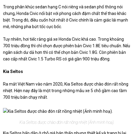
Trong phân khúc sedan hạng C nói riêng và sedan phổ thông nói
chung, Honda Civic nổi bật với phong cách đậm chất thể thao khác
biệt. Trong đó, điều cuốn hút nhất ở Civic chính là cảm giác lái mạnh
mẽ, những pha bứt tốc cực bốc.
Tuy nhiên, hơi tiếc rằng giá xe Honda Civic khá cao. Trong khoảng
700 triệu đồng thì chỉ chọn được phiên bản Civic 1.8E tiêu chuẩn. Nếu
ngân sách dư dả hơn thì có thể chọn bản Civic 1.8G. Còn phiên bản
cao cấp nhất Civic 1.5 Turbo RS có giá gần 900 triệu đồng.
Kia Seltos
Ra mắt Việt Nam vào năm 2020, Kia Seltos được chào đón rất nồng
nhiệt. Hiện nay đây là một trong những mẫu xe 5 chỗ gầm cao tầm
700 triệu bán chạy nhất.
Kia Seltos được chào đón rất nồng nhiệt (Ảnh minh hoạ).
Kia Seltos hấp dẫn ở chỗ giá bán thấp nhưng thiết kế và trang bị lại