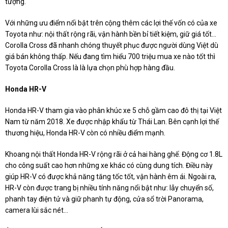
tượng.
Với những ưu điểm nổi bật trên cộng thêm các lợi thế vốn có của xe
Toyota như: nội thất rộng rãi, vận hành bền bỉ tiết kiệm, giữ giá tốt…
Corolla Cross đã nhanh chóng thuyết phục được người dùng Việt dù
giá bán không thấp. Nếu đang tìm hiểu 700 triệu mua xe nào tốt thì
Toyota Corolla Cross là là lựa chọn phù hợp hàng đầu.
Honda HR-V
Honda HR-V tham gia vào phân khúc xe 5 chỗ gầm cao đô thị tại Việt
Nam từ năm 2018. Xe được nhập khẩu từ Thái Lan. Bên cạnh lợi thế
thương hiệu, Honda HR-V còn có nhiều điểm mạnh.
Khoang nội thất Honda HR-V rộng rãi ở cả hai hàng ghế. Động cơ 1.8L
cho công suất cao hơn những xe khác có cùng dung tích. Điều này
giúp HR-V có được khả năng tăng tốc tốt, vận hành êm ái. Ngoài ra,
HR-V còn được trang bị nhiều tính năng nổi bật như: lẫy chuyển số,
phanh tay điện tử và giữ phanh tự động, cửa sổ trời Panorama,
camera lùi sắc nét…