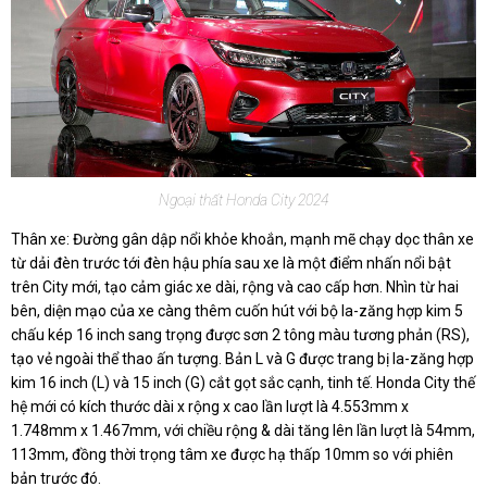
Ngoại thất Honda City 2024
Thân xe: Đường gân dập nổi khỏe khoắn, mạnh mẽ chạy dọc thân xe
từ dải đèn trước tới đèn hậu phía sau xe là một điểm nhấn nổi bật
trên City mới, tạo cảm giác xe dài, rộng và cao cấp hơn. Nhìn từ hai
bên, diện mạo của xe càng thêm cuốn hút với bộ la-zăng hợp kim 5
chấu kép 16 inch sang trọng được sơn 2 tông màu tương phản (RS),
tạo vẻ ngoài thể thao ấn tượng. Bản L và G được trang bị la-zăng hợp
kim 16 inch (L) và 15 inch (G) cắt gọt sắc cạnh, tinh tế. Honda City thế
hệ mới có kích thước dài x rộng x cao lần lượt là 4.553mm x
1.748mm x 1.467mm, với chiều rộng & dài tăng lên lần lượt là 54mm,
113mm, đồng thời trọng tâm xe được hạ thấp 10mm so với phiên
bản trước đó.