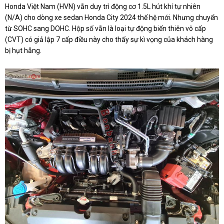
Honda Việt Nam (HVN) vẫn duy trì động cơ 1.5L hút khí tự nhiên
(N/A) cho dòng xe sedan Honda City 2024 thế hệ mới. Nhưng chuyển
từ SOHC sang DOHC. Hộp số vẫn là loại tự động biến thiên vô cấp
(CVT) có giả lập 7 cấp điều này cho thấy sự kì vọng của khách hàng
bị hụt hẫng.