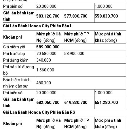
Phí biển số
20.000.000
1.000.000
Giá lăn bánh tạm
583.120.700
577.830.700
558.830.700
tính
Giá Lăn Bánh Honda City Phiên Bản L
Mức phí ở Hà
Mức phí ở TP
Mức phí ở tỉnh
Khoản phí
Nội
(đồng)
HCM
(đồng)
khác
(đồng)
Giá niêm yết
589.000.000
Phí trước bạ
70.680.000
58.900.000
Phí đăng kiểm
340.000
Phí bảo trì đường
1.560.000
bộ
Bảo hiểm trách
480.700
nhiệm dân sự
Phí biển số
20.000.000
1.000.000
Giá lăn bánh tạm
682.060.700
619.830.700
651.280.700
tính
Giá Lăn Bánh Honda City Phiên Bản RS
Mức phí ở Hà
Mức phí ở TP
Mức phí ở tỉnh
Khoản phí
Nội
(đồng)
HCM
(đồng)
khác
(đồng)