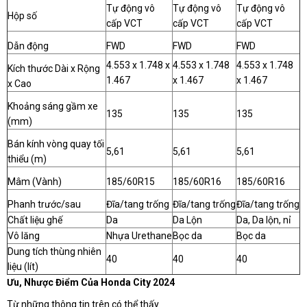
Tự động vô
Tự động vô
Tự động vô
Hộp số
cấp VCT
cấp VCT
cấp VCT
Dẫn động
FWD
FWD
FWD
4.553 x 1.748 x
4.553 x 1.748
4.553 x 1.748
Kích thước Dài x Rộng
1.467
x 1.467
x 1.467
x Cao
Khoảng sáng gầm xe
135
135
135
(mm)
Bán kính vòng quay tối
5,61
5,61
5,61
thiểu (m)
Mâm (Vành)
185/60R15
185/60R16
185/60R16
Phanh trước/sau
Đĩa/tang trống
Đĩa/tang trống
Đĩa/tang trống
Chất liệu ghế
Da
Da Lộn
Da, Da lộn, nỉ
Vô lăng
Nhựa Urethane
Bọc da
Bọc da
Dung tích thùng nhiên
40
40
40
liệu (lít)
Ưu, Nhược Điểm Của Honda City 2024
Từ những thông tin trên có thể thấy