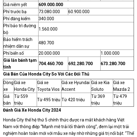
Giá niêm yết
609.000.000
Phí trước bạ
73.080.000
60.900.000
Phí đăng kiểm
340.000
Phí bảo trì đường
1.560.000
bộ
Bảo hiểm trách
480.700
nhiệm dân sự
Phí biển số
20.000.000
1.000.000
Giá lăn bánh tạm
704.460.700
692.280.700
673.280.700
tính
Giá Bán Của Honda City So Với Các Đối Thủ
Dòng
Giá xe
Giá xe
Giá xe Hyundai
Giá xe Kia
Giá xe
xe
Honda City
Toyota Vios
Accent
Soluto
Mazda 2
Giá
Từ 559
Từ 369
Từ 479
Từ 495 triệu
Từ 420 triệu
bán
triệu
triệu
triệu
Đánh Giá Xe Honda City 2024
Honda City thế hệ thứ 5 chính thức được ra mắt khách hàng Việt
Nam với thông điệp “Mạnh mẽ trải lối thành công”, đem lại một trải
nghiệm hoàn toàn mới với mẫu xe này nhờ những giá trị nổi bật: “Thể