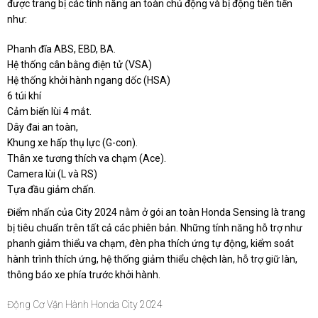
được trang bị các tính năng an toàn chủ động và bị động tiên tiến
như:
Phanh đĩa ABS, EBD, BA.
Hệ thống cân bằng điện tử (VSA)
Hệ thống khởi hành ngang dốc (HSA)
6 túi khí
Cảm biến lùi 4 mắt.
Dây đai an toàn,
Khung xe hấp thụ lực (G-con).
Thân xe tương thích va chạm (Ace).
Camera lùi (L và RS)
Tựa đầu giảm chấn.
Điểm nhấn của City 2024 nằm ở gói an toàn Honda Sensing là trang
bị tiêu chuẩn trên tất cả các phiên bản. Những tính năng hỗ trợ như
phanh giảm thiểu va chạm, đèn pha thích ứng tự động, kiểm soát
hành trình thích ứng, hệ thống giảm thiểu chệch làn, hỗ trợ giữ làn,
thông báo xe phía trước khởi hành.
Động Cơ Vận Hành Honda City 2024