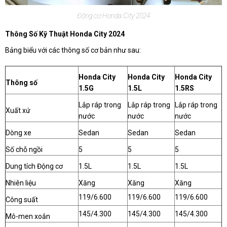
Động cơ Honda City 2024
Thông Số Kỹ Thuật Honda City 2024
Bảng biểu với các thông số cơ bản như sau:
Honda City
Honda City
Honda City
Thông số
1.5G
1.5L
1.5RS
Lắp ráp trong
Lắp ráp trong
Lắp ráp trong
Xuất xứ
nước
nước
nước
Dòng xe
Sedan
Sedan
Sedan
Số chỗ ngồi
5
5
5
Dung tích Động cơ
1.5L
1.5L
1.5L
Nhiên liệu
Xăng
Xăng
Xăng
119/6.600
119/6.600
119/6.600
Công suất
145/4.300
145/4.300
145/4.300
Mô-men xoắn