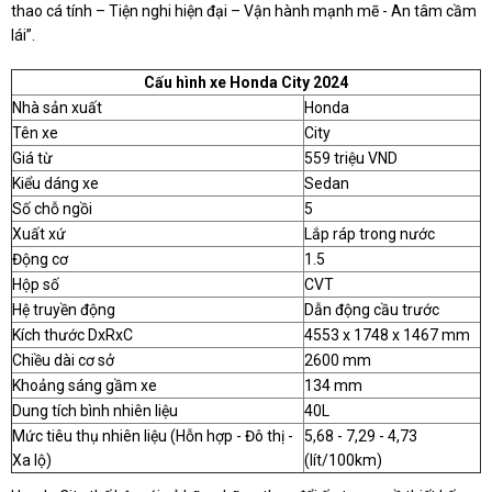
thao cá tính – Tiện nghi hiện đại – Vận hành mạnh mẽ - An tâm cầm
lái”.
Cấu hình xe Honda City 2024
Nhà sản xuất
Honda
Tên xe
City
Giá từ
559 triệu VND
Kiểu dáng xe
Sedan
Số chỗ ngồi
5
Xuất xứ
Lắp ráp trong nước
Động cơ
1.5
Hộp số
CVT
Hệ truyền động
Dẫn động cầu trước
Kích thước DxRxC
4553 x 1748 x 1467 mm
Chiều dài cơ sở
2600 mm
Khoảng sáng gầm xe
134 mm
Dung tích bình nhiên liệu
40L
Mức tiêu thụ nhiên liệu (Hỗn hợp - Đô thị -
5,68 - 7,29 - 4,73
Xa lộ)
(lít/100km)