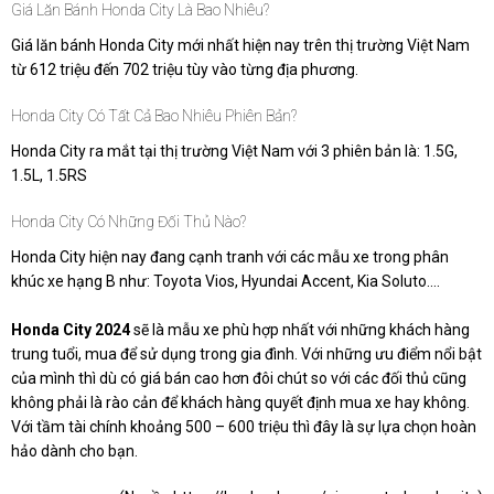
Giá Lăn Bánh Honda City Là Bao Nhiêu?
Giá lăn bánh Honda City mới nhất hiện nay trên thị trường Việt Nam
từ 612 triệu đến 702 triệu tùy vào từng địa phương.
Honda City Có Tất Cả Bao Nhiêu Phiên Bản?
Honda City ra mắt tại thị trường Việt Nam với 3 phiên bản là: 1.5G,
1.5L, 1.5RS
Honda City Có Những Đối Thủ Nào?
Honda City hiện nay đang cạnh tranh với các mẫu xe trong phân
khúc xe hạng B như: Toyota Vios, Hyundai Accent, Kia Soluto….
Honda City 2024
sẽ là mẫu xe phù hợp nhất với những khách hàng
trung tuổi, mua để sử dụng trong gia đình. Với những ưu điểm nổi bật
của mình thì dù có giá bán cao hơn đôi chút so với các đối thủ cũng
không phải là rào cản để khách hàng quyết định mua xe hay không.
Với tầm tài chính khoảng 500 – 600 triệu thì đây là sự lựa chọn hoàn
hảo dành cho bạn.