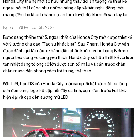
Honda City thế hệ mới sở hữu những thay đổi ấn tượng về thiết kế
ngoại, nội thất cũng như những nâng cấp về tiện nghi, đồng thời
mang đến cho khách hàng sự an tâm tuyệt đối khi ngồi sau tay lái.
Ngoại Thất Honda City 2024
Bước sang thế hệ thứ 5, ngoại thất của Honda City mới được thiết kế
với ý tưởng chủ đạo “Tạo sự khác biệt”. Sau 7 năm, Honda City vẫn
được đánh giá là mẫu xe hàng đầu phân khúc sedan hạng B được
người tiêu dùng vô cùng yêu thích. Honda City sở hữu thiết kế với lưới
tản nhiệt dạng tổ ong cỡ lớn được sơn tối màu và cản trước chắn
chắn mang đến phong cách trẻ trung, thể thao.
Đặc biệt, bản RS của Honda City mới càng nổi bật với mặt ca-lăng
sơn đen cùng logo RS dập nổi đầy cá tính, cụm đèn trước Full LED
hiện đại và cặp đèn sương mù LED.