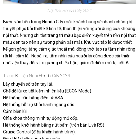
Nội thất Honda City 2024
Bước vào bên trong Honda City mới, khách hàng sẽ nhanh chóng bị
thuyết phục bởi thiết kế tinh tế, thân thiện với người dùng của khoang
nội thất. Những chi tiết trang trí màu bạc điểm xuyết trên nền nội thất
màu đen tạo nên sự tương phản bắt mắt. Khu vực táp lô được thiết
kế gọn gàng, tăng cảm giác thoải mái đồng thời tạo ra tầm nhìn rộng
rãi khi cầm lái. Ngoài ra, tầm nhìn của người lái cũng được cải thiện
nhờ việc thay đổi vị trí gương chiếu hậu, giảm đi điểm mù tại cột A.
Trang Bị Tiện Nghi Honda City 2024
Lẫy chuyển số trên tay lái.
Chế độ lái xe tiết kiệm nhiên liệu (ECON Mode)
Hệ thống cân bằng điện tử VSA.
Hệ thống hỗ trợ khởi hành ngang dốc.
Cảm biến lùi.
Chìa khóa thông minh tự động mở cốp.
Hệ thống khởi hành bằng nút bấm (trên bản L và RS)
Cruise Control (điều khiển hành trình).
Đèn LED chiếu sáng ban ngày.