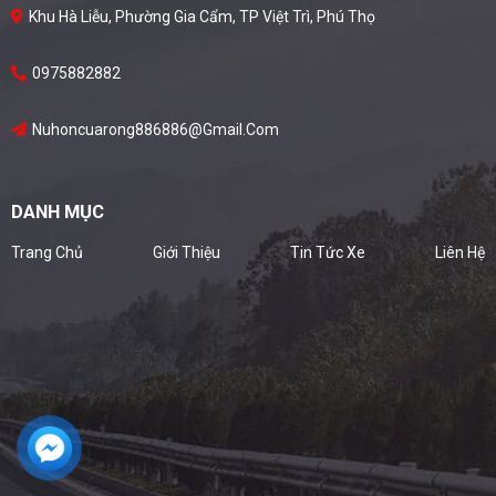
Khu Hà Liễu, Phường Gia Cẩm, TP Việt Trì, Phú Thọ
0975882882
Nuhoncuarong886886@gmail.com
DANH MỤC
Trang Chủ
Giới Thiệu
Tin Tức Xe
Liên Hệ