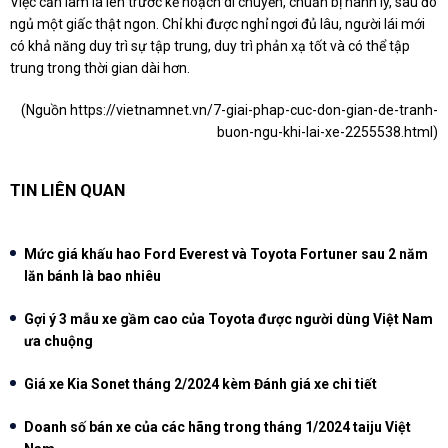
Việc cần làm là lên trước kế hoạch di chuyển, chuẩn bị hành lý, sau đó
ngủ một giấc thật ngon. Chỉ khi được nghỉ ngơi đủ lâu, người lái mới
có khả năng duy trì sự tập trung, duy trì phản xạ tốt và có thể tập
trung trong thời gian dài hơn.
(Nguồn
https://vietnamnet.vn/7-giai-phap-cuc-don-gian-de-tranh-
buon-ngu-khi-lai-xe-2255538.html
)
TIN LIÊN QUAN
Mức giá khấu hao Ford Everest và Toyota Fortuner sau 2 năm
lăn bánh là bao nhiêu
Gợi ý 3 mẫu xe gầm cao của Toyota được người dùng Việt Nam
ưa chuộng
Giá xe Kia Sonet tháng 2/2024 kèm Đánh giá xe chi tiết
Doanh số bán xe của các hãng trong tháng 1/2024 taiju Việt