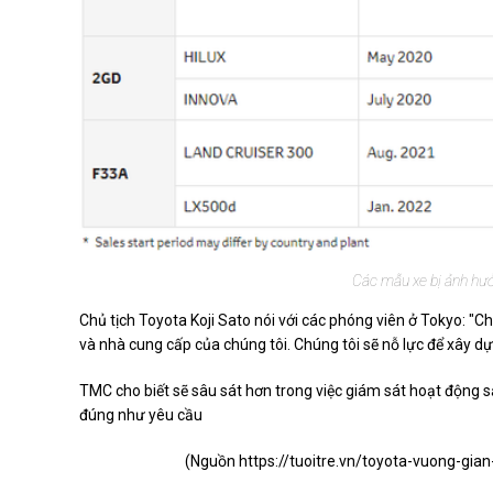
Các mẫu xe bị ảnh hưở
Chủ tịch Toyota Koji Sato nói với các phóng viên ở Tokyo: "C
và nhà cung cấp của chúng tôi. Chúng tôi sẽ nỗ lực để xây dựn
TMC cho biết sẽ sâu sát hơn trong việc giám sát hoạt động 
đúng như yêu cầu
(Nguồn
https://tuoitre.vn/toyota-vuong-gi