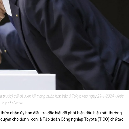
 trước) cúi đầu xin lỗi trong cuộc họp báo ở Tokyo vào ngày 29-1-2024 - Ảnh:
Kyodo News
thừa nhận ủy ban điều tra đặc biệt đã phát hiện dấu hiệu bất thường
 quyền cho đơn vị con là Tập đoàn Công nghiệp Toyota (TICO) chế tạo.