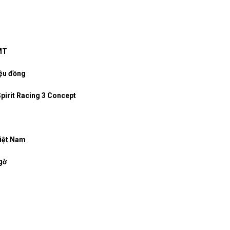
 MT
iệu đồng
Spirit Racing 3 Concept
Việt Nam
gờ
g