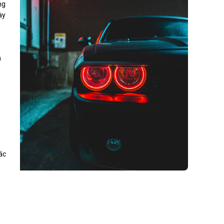
ng
ày
n
n
ác