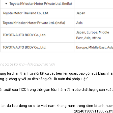
ng bởi bê bối mới - Ảnh chụp màn hình
húng tôi chân thành xin lỗi tất cả các bên liên quan, bao gồm cả khách h
g lại công ty với ưu tiên hàng đầu là tuân thủ pháp luật".
sản xuất của TICO trong thời gian tới, nhằm đảm bảo chất lượng sản xuất
an-lan-du-lieu-dong-co-o-to-viet-nam-khong-nam-trong-dien-bi-anh-huo
20240130091130072.h