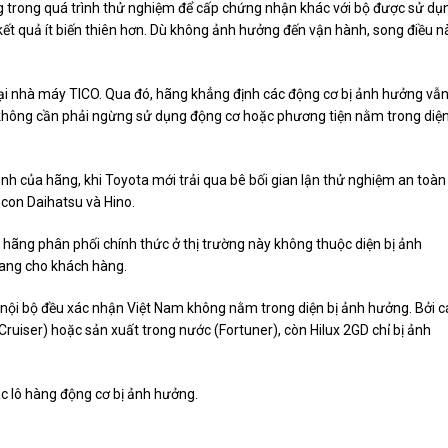
ng trong quá trình thử nghiệm để cấp chứng nhận khác với bộ được sử dụ
ị kết quả ít biến thiên hơn. Dù không ảnh hưởng đến vận hành, song điều n
tại nhà máy TICO. Qua đó, hãng khẳng định các động cơ bị ảnh hưởng vẫ
 không cần phải ngừng sử dụng động cơ hoặc phương tiện nằm trong diệ
h của hãng, khi Toyota mới trải qua bê bối gian lận thử nghiệm an toàn
y con Daihatsu và Hino.
 hãng phân phối chính thức ở thị trường này không thuộc diện bị ảnh
 mang cho khách hàng.
 nội bộ đều xác nhận Việt Nam không nằm trong diện bị ảnh hưởng. Bởi c
uiser) hoặc sản xuất trong nước (Fortuner), còn Hilux 2GD chỉ bị ảnh
c lô hàng động cơ bị ảnh hưởng.