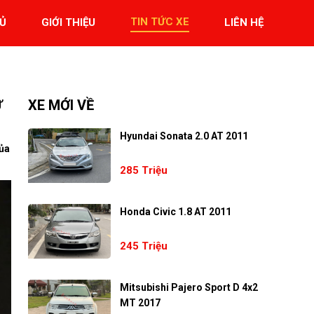
TIN TỨC XE
Ủ
GIỚI THIỆU
LIÊN HỆ
Ữ
XE MỚI VỀ
Hyundai Sonata 2.0 AT 2011
của
285 Triệu
Honda Civic 1.8 AT 2011
245 Triệu
Mitsubishi Pajero Sport D 4x2
MT 2017