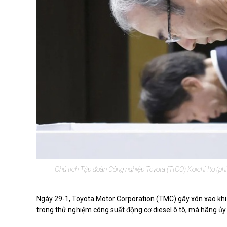
Chủ tịch Tập đoàn Công nghiệp Toyota (TICO) Koichi Ito (phía
Ngày 29-1, Toyota Motor Corporation (TMC) gây xôn xao khi 
trong thử nghiệm công suất động cơ diesel ô tô, mà hãng ủy