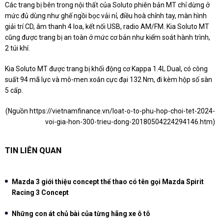
Các trang bị bên trong nội thất của Soluto phiên bản MT chỉ dừng ở
mức đủ dùng như ghế ngồi bọc vải nỉ, điều hoà chỉnh tay, màn hình
giải trí CD, âm thanh 4 loa, kết nối USB, radio AM/FM. Kia Soluto MT
cũng được trang bị an toàn ở mức cơ bản như kiểm soát hành trình,
2 túi khí.
Kia Soluto MT được trang bị khối động cơ Kappa 1.4L Dual, có công
suất 94 mã lực và mô-men xoắn cực đại 132 Nm, đi kèm hộp số sàn
5 cấp.
(Nguồn
https://vietnamfinance.vn/loat-o-to-phu-hop-choi-tet-2024-
voi-gia-hon-300-trieu-dong-20180504224294146.htm
)
TIN LIÊN QUAN
Mazda 3 giới thiệu concept thể thao có tên gọi Mazda Spirit
Racing 3 Concept
Những con át chủ bài của từng hãng xe ô tô