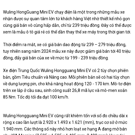
Wuling HongGuang Mini EV chạy điện là một trong những mẫu xe
nhận được sự quan tâm lớn từ khách hàng Việt nhờ thiết kế nhỏ gọn
cùng giá bán vô cùng hấp dẫn, chỉ từ 239 triệu đồng. Đây có thể được
xem là mẫu ô tô giá rẻ có thể dần thay thế xe máy trong thời gian tới.
Thời điểm ra mắt, xe có giá bán dao động từ 239 – 279 triệu đồng,
tuy nhiên sang năm 2024 mẫu xe này được giảm giá bán tới 40 triệu
đồng, đẩy giá bán của xe về mức từ 199 - 239 triệu đồng.
Xe điện Trung Quốc Wuling Hongguang Mini EV có 2 tùy chọn phiên
bản, gồm Tiêu chuẩn và Nâng cao. Mỗi phiên bản sẽ có hai tùy chọn
về dung lượng pin, cho khả năng hoạt động 120 - 170 km. Mô-tơ điện
trên xe lắp ở cầu sau, sinh công suất 26,8 mã lực và mô-men xoắn
85 Nm. Tốc độ tối đa đạt 100 km/h.
Wuling Hongguang Mini EV cũng rất khiêm tốn với số đo chiều dài x
rộng x cao lần lượt là 2.920 x 1.493 x 1.621 (mm), trục cơ sở ở mức
1.940 mm. Các thông số này nhỏ hơn loạt xe hạng A đang mở bán