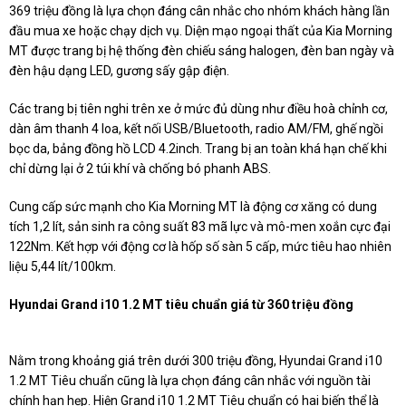
369 triệu đồng là lựa chọn đáng cân nhắc cho nhóm khách hàng lần
đầu mua xe hoặc chạy dịch vụ. Diện mạo ngoại thất của Kia Morning
MT được trang bị hệ thống đèn chiếu sáng halogen, đèn ban ngày và
đèn hậu dạng LED, gương sấy gập điện.
Các trang bị tiên nghi trên xe ở mức đủ dùng như điều hoà chỉnh cơ,
dàn âm thanh 4 loa, kết nối USB/Bluetooth, radio AM/FM, ghế ngồi
bọc da, bảng đồng hồ LCD 4.2inch. Trang bị an toàn khá hạn chế khi
chỉ dừng lại ở 2 túi khí và chống bó phanh ABS.
Cung cấp sức mạnh cho Kia Morning MT là động cơ xăng có dung
tích 1,2 lít, sản sinh ra công suất 83 mã lực và mô-men xoắn cực đại
122Nm. Kết hợp với động cơ là hốp số sàn 5 cấp, mức tiêu hao nhiên
liệu 5,44 lít/100km.
Hyundai Grand i10 1.2 MT tiêu chuẩn giá từ 360 triệu đồng
Nằm trong khoảng giá trên dưới 300 triệu đồng, Hyundai Grand i10
1.2 MT Tiêu chuẩn cũng là lựa chọn đáng cân nhắc với nguồn tài
chính hạn hẹp. Hiện Grand i10 1.2 MT Tiêu chuẩn có hai biến thể là