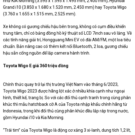
như KIA Morning (3.595 x 1.595 x 1.495 mm, 2.400 mm); Hyundai
Grand i10 (3.850 x 1.680 x 1.520 mm, 2.450 mm) hay Toyota Wigo
(3.760 x 1.655 x 1.515 mm, 2.525 mm).
Xe không có gương chiếu hậu bên trong, không có cụm điều khiển
trung tâm, chỉ có bảng đồng hồ kỹ thuật số LCD 7inch sau vô lăng. Về
các tính năng giải trí, Hongguang Mini EV có đài AM/FM, một loa tiêu
chuẩn. Bản nâng cao có thêm kết nối Bluetooth, 2 loa, gương chiếu
hậu sẵn cổng nguồn để lắp camera hành trình.
Toyota Wigo E giá 360 triệu đồng
Chính thức quay trở lại thị trường Việt Nam vào tháng 6/2023,
Toyota Wigo 2023 được hãng lột xác ở nhiều khía cạnh như ngoại
hình, thiết kế, trang bị. So với các đối thủ cạnh tranh trong cùng phân
khúc thì mẫu hatchback cỡ A của Toyota nhập khẩu chính hãng từ
Indonesia, trong khi đối thủ cùng phân khúc đều lắp ráp trong nước,
gồm Hyundai i10 và Kia Morning.
“Trái tim” của Toyota Wigo là động cơ xăng 3 xi-lanh, dung tích 1,2 lít,