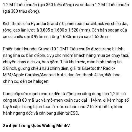
1.2 MT Tiêu chuẩn (giá 360 triệu đồng) và sedaan 1.2 MT Tiêu chuẩn
(giá 380 triệu đồng).
Kích thước của Hyundai Grand i10 phiên bản hatchback với chiều dài,
rộng, cao lần lượt là 3.805 x 1.680 x 1.520 (mm). Còn bản sedan của
xe có chiều dài 3.995mm, rộng 1.680mm và cao 1.520mm.
Phiên bản Hyundai Grand i10 1.2MT Tiêu chuẩn được trang bị tính
năng khá cơ bản để phục vụ cho nhóm khách hàng mua xe chạy taxi,
chuyên chạy dịch vụ, bao gồm: 1 túi khí trước, màn hình thông tin
2.8inch, gương chiêu hậu chỉnh điện, giải trí Bluetooth/ Radio/
MP4/Apple Carplay/Android Auto, dàn âm thanh 4 loa, điều hòa
chỉnh cơ, đèn xe halogen.
Cung cấp sức mạnh cho xe đến từ động cơ xăng dung tích 1,2 lít, có
công suất 83 mã lực và mô-men xoắn cực đại 114Nm, đi kèm hộp số
tay 5 cấp. Trang bị an toàn ở mức cơ bản như 2 túi khí, hỗ trợ khởi
hành ngang dốc và cân bằng điện tử ESC.
Xe điện Trung Quốc Wuling MiniEV