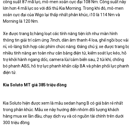
công suất 87 mã lực, mô-men xoắn cực đại 108 Nm. Công suất này
lớn hơn 4 mã lực so với đối thủ Kia Morning. Trong khi đó, mô-men
xoắn cực đại của Wigo lại thấp nhất phân khúc, i10 là 114 Nm và
Morning là 120 Nm.
Xe được trang bị hàng loạt các tính năng tiện ích như màn hình
thông tin giải trí cảm ứng 7inch, dàn âm thanh 4 loa, ghế ngồi bọc vải
nỉ, vô-lăng tích hợp các phím chức năng. Đáng chú ý, xe được trang bị
nhiều tính năng an toàn như cân bằng điện tử, kiểm soát lực kéo, hỗ
trợ khởi hành ngang dốc, camera lùi/cảm biển sau, 2 túi khí, chống
bó phanh ABS, hỗ trợ lực phanh khẩn cấp BA và phân phối lực phanh
điện tử.
Kia Soluto MT giá 385 triệu đồng
Kia Soluto hiện được xem là mẫu sedan hạng B có giá bán rẻ nhất
trong phân khúc. Mẫu xe này hướng đến nhóm đối tượng khách
hàng mua xe lần đầu, chạy dịch vụ và có nguồn tài chính trên dưới
300 triệu đồng.