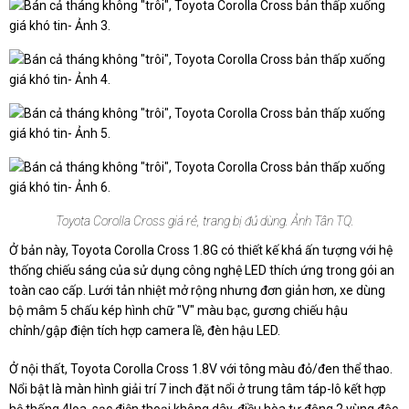
Toyota Corolla Cross giá rẻ, trang bị đủ dùng. Ảnh Tân TQ.
Ở bản này, Toyota Corolla Cross 1.8G có thiết kế khá ấn tượng với hệ
thống chiếu sáng của sử dụng công nghệ LED thích ứng trong gói an
toàn cao cấp. Lưới tản nhiệt mở rộng nhưng đơn giản hơn, xe dùng
bộ mâm 5 chấu kép hình chữ "V" màu bạc, gương chiếu hậu
chỉnh/gập điện tích hợp camera lề, đèn hậu LED.
Ở nội thất, Toyota Corolla Cross 1.8V với tông màu đỏ/đen thể thao.
Nổi bật là màn hình giải trí 7 inch đặt nổi ở trung tâm táp-lô kết hợp