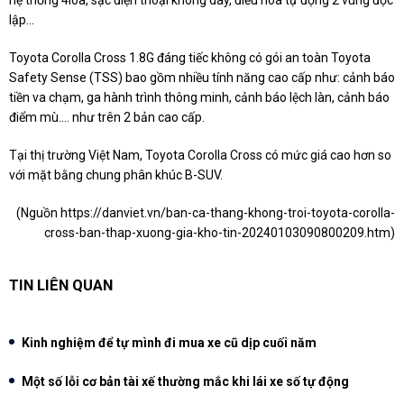
hệ thống 4loa, sạc điện thoại không dây, điều hòa tự động 2 vùng độc
lập...
Toyota Corolla Cross 1.8G đáng tiếc không có gói an toàn Toyota
Safety Sense (TSS) bao gồm nhiều tính năng cao cấp như: cảnh báo
tiền va chạm, ga hành trình thông minh, cảnh báo lệch làn, cảnh báo
điểm mù.... như trên 2 bản cao cấp.
Tại thị trường Việt Nam, Toyota Corolla Cross có mức giá cao hơn so
với mặt bằng chung phân khúc B-SUV.
(Nguồn
https://danviet.vn/ban-ca-thang-khong-troi-toyota-corolla-
cross-ban-thap-xuong-gia-kho-tin-20240103090800209.htm
)
TIN LIÊN QUAN
Kinh nghiệm để tự mình đi mua xe cũ dịp cuối năm
Một số lỗi cơ bản tài xế thường mắc khi lái xe số tự động