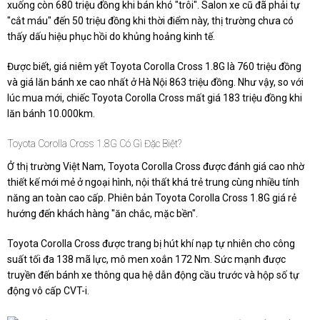
xuống còn 680 triệu đồng khi bán khó "trôi". Salon xe cũ đã phải tự
"cắt máu" đến 50 triệu đồng khi thời điểm này, thị trường chưa có
thấy dấu hiệu phục hồi do khủng hoảng kinh tế.
Được biết, giá niêm yết Toyota Corolla Cross 1.8G là 760 triệu đồng
và giá lăn bánh xe cao nhất ở Hà Nội 863 triệu đồng. Như vậy, so với
lúc mua mới, chiếc Toyota Corolla Cross mất giá 183 triệu đồng khi
lăn bánh 10.000km.
Toyota Corolla Cross 1.8G Có Gì Đặc Biệt?
Ở thị trường Việt Nam, Toyota Corolla Cross được đánh giá cao nhờ
thiết kế mới mẻ ở ngoại hình, nội thất khá trẻ trung cùng nhiều tính
năng an toàn cao cấp. Phiên bản Toyota Corolla Cross 1.8G giá rẻ
hướng đến khách hàng "ăn chắc, mặc bền".
Toyota Corolla Cross được trang bị hút khí nạp tự nhiên cho công
suất tối đa 138 mã lực, mô men xoắn 172 Nm. Sức mạnh được
truyền đến bánh xe thông qua hệ dẫn động cầu trước và hộp số tự
động vô cấp CVT-i.