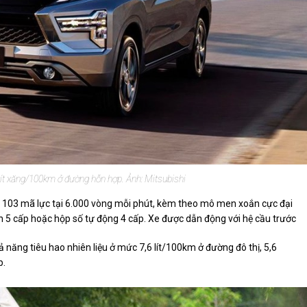
 lít xăng/100km ở đường hỗn hợp. Ảnh: Mitsubishi
à 103 mã lực tại 6.000 vòng mỗi phút, kèm theo mô men xoắn cực đại
n 5 cấp hoặc hộp số tự động 4 cấp. Xe được dẫn động với hệ cầu trước
năng tiêu hao nhiên liệu ở mức 7,6 lít/100km ở đường đô thị, 5,6
p.