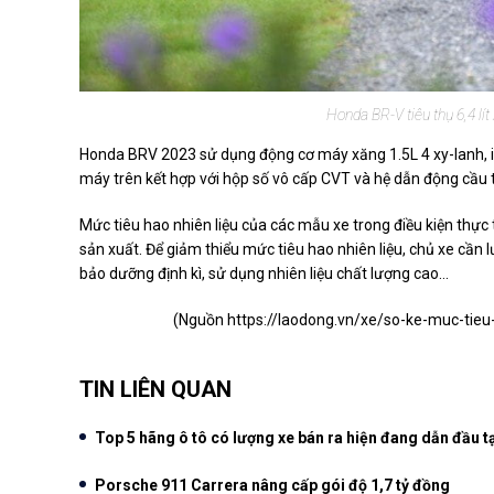
Honda BR-V tiêu thụ 6,4 l
Honda BRV 2023 sử dụng động cơ máy xăng 1.5L 4 xy-lanh, 
máy trên kết hợp với hộp số vô cấp CVT và hệ dẫn động cầu t
Mức tiêu hao nhiên liệu của các mẫu xe trong điều kiện thực 
sản xuất. Để giảm thiểu mức tiêu hao nhiên liệu, chủ xe cần l
bảo dưỡng định kì, sử dụng nhiên liệu chất lượng cao...
(Nguồn
https://laodong.vn/xe/so-ke-muc-tieu
TIN LIÊN QUAN
Top 5 hãng ô tô có lượng xe bán ra hiện đang dẫn đầu t
Porsche 911 Carrera nâng cấp gói độ 1,7 tỷ đồng