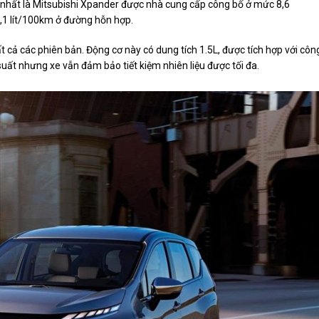
 nhất là Mitsubishi Xpander được nhà cung cấp công bố ở mức 8,6
7,1 lít/100km ở đường hỗn hợp.
 cả các phiên bản. Động cơ này có dung tích 1.5L, được tích hợp với côn
suất nhưng xe vẫn đảm bảo tiết kiệm nhiên liệu được tối đa.