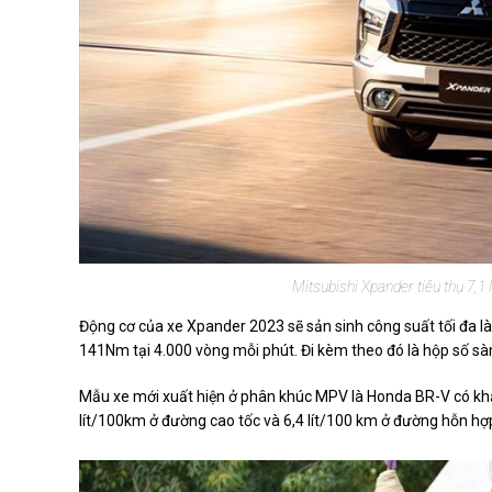
Mitsubishi Xpander tiêu thụ 7,1
Động cơ của xe Xpander 2023 sẽ sản sinh công suất tối đa l
141Nm tại 4.000 vòng mỗi phút. Đi kèm theo đó là hộp số sà
Mẫu xe mới xuất hiện ở phân khúc MPV là Honda BR-V có khả 
lít/100km ở đường cao tốc và 6,4 lít/100 km ở đường hỗn hợ