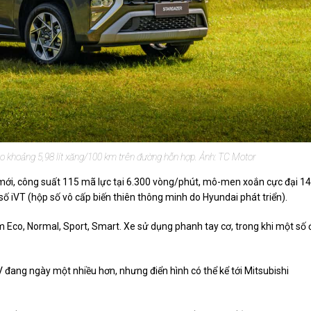
ào khoảng 5,98 lít xăng/100 km trên đường hỗn hợp. Ảnh: TC Motor
 mới, công suất 115 mã lực tại 6.300 vòng/phút, mô-men xoắn cực đại 1
 iVT (hộp số vô cấp biến thiên thông minh do Hyundai phát triển).
Eco, Normal, Sport, Smart. Xe sử dụng phanh tay cơ, trong khi một số 
 đang ngày một nhiều hơn, nhưng điển hình có thể kể tới Mitsubishi