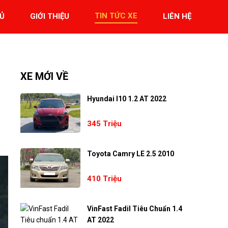
TIN TỨC XE
Ủ
GIỚI THIỆU
LIÊN HỆ
XE MỚI VỀ
Hyundai I10 1.2 AT 2022
345 Triệu
Toyota Camry LE 2.5 2010
410 Triệu
VinFast Fadil Tiêu Chuẩn 1.4
AT 2022