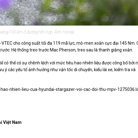
ít xăng/100 km ở đường hỗn hợp. Ảnh: Honda
i-VTEC cho công suất tối đa 119 mã lực, mô-men xoắn cực đại 145 Nm. 
rước. Hệ thống treo trước Mac Pherson, treo sau là thanh giằng xoắn.
tế có thể có sự chênh lệch với mức tiêu hao nhiên liệu được công bố bởi 
ưu ý các yếu tố ảnh hưởng như vận tốc di chuyển, kiểu lái xe, kiểm tra và
-hao-nhien-lieu-cua-hyundai-stargazer-voi-cac-doi-thu-mpv-1275036.l
ại Việt Nam