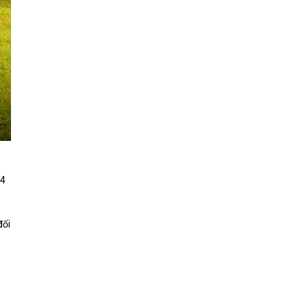
44
đối