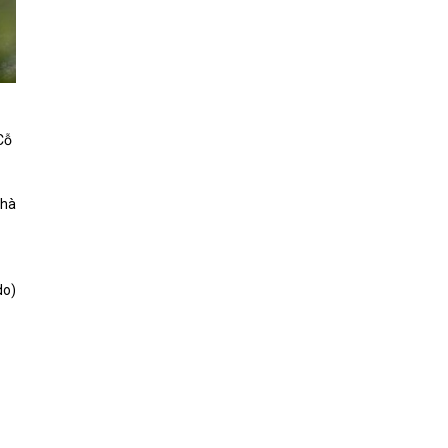
Cỗ
nhà
do
)