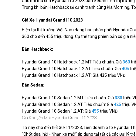
Các đối thủ của Hyundai i10 2023 bản Sedan trên thị trường 
Trong khi bản Hatchback sẽ cạnh tranh cùng Kia Morning, To
Giá Xe Hyundai Grand I10 2023
Hiện tại thị trường Việt Nam đang bán phân phối Hyundai G
360 cho đến 455 triệu đồng. Cụ thể từng phiên bản có giá ni
Bản Hatchback:
Hyundai Grand i10 Hatchback 1.2 MT Tiêu chuẩn: Giá
360
tr
Hyundai Grand i10 Hatchback 1.2 AT Tiêu chuẩn: Giá
405
tri
Hyundai Grand i10 Hatchback 1.2 AT: Giá
435
triệu VNĐ
Bản Sedan:
Hyundai Grand i10 Sedan 1.2 MT Tiêu chuẩn: Giá
380
triệu 
Hyundai Grand i10 Sedan 1.2 AT Tiêu chuẩn: Giá
425
triệu V
Hyundai Grand i10 Sedan 1.2 AT: Giá
455
triệu VNĐ
Giá Khuyến Mãi Hyundai Grand I10 2023
Từ nay cho đến hết 30/11/2023, Liên doanh ô tô Hyundai Thà
“Chốt deal hời - Nhận xe mới” áp dụng tại tất cả các Đại lý tr