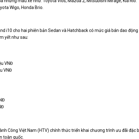
là những mẫu xe như: Toyota Vios, Mazda 2, Mitsubishi Mirage, Kia Rio.
yota Wigo, Honda Brio.
rand i10 cho hai phiên bản Sedan và Hatchback có mức giá bán dao động
êm yết như sau:
iệu VNĐ
ệu VNĐ
VNĐ
NĐ
nh Công Việt Nam (HTV) chính thức triển khai chương trình ưu đãi đặc b
ên toàn quốc.