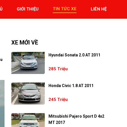
TIN TỨC XE
Ủ
GIỚI THIỆU
LIÊN HỆ
XE MỚI VỀ
Hyundai Sonata 2.0 AT 2011
ều
i
285 Triệu
Honda Civic 1.8 AT 2011
245 Triệu
Mitsubishi Pajero Sport D 4x2
MT 2017