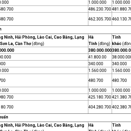
0.000
1.000.000
1.000.000
580.700
486.230.700
481.880.7
480.700
462.305.700
460.130.7
n
g Ninh, Hải Phòng, Lào Cai, Cao Bằng, Lạng
Hà
Tỉnh
 Sơn La, Cần Thơ
(đồng)
Tĩnh
(đồng)
khác
(đồn
000.000
380.000.000
380.000.
00.000
41.800.00
38.000.00
000
340.000
340.000
0.000
1.560.000
1.560.000
700
480.700
480.700
0.000
1.000.000
1.000.000
980.700
425.180.700
421.380.7
180.700
404.280.700
402.380.7
huẩn
g Ninh, Hải Phòng, Lào Cai, Cao Bằng, Lạng
Hà
Tỉnh