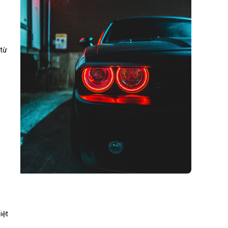
 từ
iệt