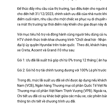
Để thúc đẩy nhu cầu của thị trường, tạo điều kiện cho người 
cho đến hết 31/12/2023, chính sách ưu đãi của nhà nước khi
điểm cuối năm, nhu cầu cho một chiếc xe phục vụ di chuyển
ra mắt thị trường tại thời điểm này khiến cho giai đoạn này 
Với mục tiêu hỗ trợ và đồng hành cùng người tiêu dùng cả nướ
HTV chính thức triển khai chương trình “Chốt deal hời - Nhậ
đại lý ủy quyền Hyundai trên toàn quốc. Theo đó, khách hàng
xe Creta, Accent và Grand i10 như sau:
Gói 1: Ưu đãi lãi suất trả góp chỉ từ 0% trong 12 tháng ( ân 
Gói 2: Gói hỗ trợ tài chính tương đương với 100% Lệ phí trướ
Trong đó, mức lãi suất ưu đãi sẽ chỉ được áp dụng nếu khá
Nam (VCB), Ngân hàng Thương mại cổ phần Quốc Tế Việt N
Thương mại cổ phần Việt Nam Thịnh Vượng (VPB). Ngoài ra, n
Chi tiết ưu đãi có sự khác biệt giữa các mẫu xe, các phiên bả
thông tin chi tiết về chương trình ưu đãi.