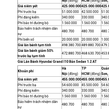
Nội
(đồng)
HCM
(đồng)
Sơn,
Giá niêm yết
425.000.000
425.000.000
425.
Phí trước bạ
51.000.000
42.500.000
51.0
Phí đăng kiểm
340.000
330.000
340.
Phí bảo trì đường bộ
1.560.000
1.560.000
1.56
Bảo hiểm trách nhiệm dân
480.700
480.700
480.
sự
Phí biển số
20.000.000
20.000.000
1.00
Giá lăn bánh tạm tính
498.380.700
489.880.700
479.
Giá lăn bánh giảm 50%
472.880.700
468.630.700
453.
trước bạ tạm tính
Giá Lăn Bánh Hyundai Grand I10 Bản Sedan 1.2 AT
Hà
TP
Quản
Khoản phí
Nội
(đồng)
HCM
(đồng)
Sơn,
Giá niêm yết
455.000.000
455.000.000
455.
Phí trước bạ
54.600.000
45.500.000
54.6
Phí đăng kiểm
340.000
330.000
340.
Phí bảo trì đường bộ
1.560.000
1.560.000
1.56
Bảo hiểm trách nhiệm dân
480.700
480.700
480.
sự