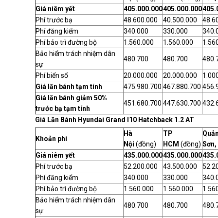
Giá niêm yết
405.000.000
405.000.000
405.
Phí trước bạ
48.600.000
40.500.000
48.6
Phí đăng kiểm
340.000
330.000
340.
Phí bảo trì đường bộ
1.560.000
1.560.000
1.56
Bảo hiểm trách nhiệm dân
480.700
480.700
480.
sự
Phí biển số
20.000.000
20.000.000
1.00
Giá lăn bánh tạm tính
475.980.700
467.880.700
456.
Giá lăn bánh giảm 50%
451.680.700
447.630.700
432.
trước bạ tạm tính
Giá Lăn Bánh Hyundai Grand I10 Hatchback 1.2 AT
Hà
TP
Quản
Khoản phí
Nội
(đồng)
HCM
(đồng)
Sơn,
Giá niêm yết
435.000.000
435.000.000
435.
Phí trước bạ
52.200.000
43.500.000
52.2
Phí đăng kiểm
340.000
330.000
340.
Phí bảo trì đường bộ
1.560.000
1.560.000
1.56
Bảo hiểm trách nhiệm dân
480.700
480.700
480.
sự