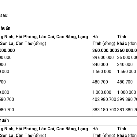
 sau:
Chuẩn
g Ninh, Hải Phòng, Lào Cai, Cao Bằng, Lạng
Hà
Tỉnh
 Sơn La, Cần Thơ
(đồng)
Tĩnh
(đồng)
khác
(đồn
000.000
360.000.000
360.000.
00.000
39.600.000
36.000.00
000
340.000
340.000
0.000
1.560.000
1.560.000
700
480.700
480.700
0.000
1.000.000
1.000.000
580.700
402.980.700
399.380.7
980.700
383.180.700
381.380.7
huẩn
g Ninh, Hải Phòng, Lào Cai, Cao Bằng, Lạng
Hà
Tỉnh
 Sơn La, Cần Thơ
(đồng)
Tĩnh
(đồng)
khác
(đồn