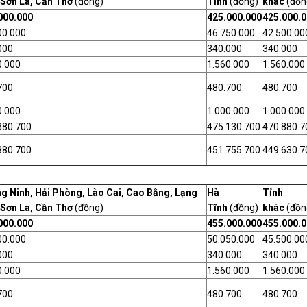
 Sơn La, Cần Thơ
(đồng)
Tĩnh
(đồng)
khác
(đồn
000.000
425.000.000
425.000.
00.000
46.750.000
42.500.00
000
340.000
340.000
0.000
1.560.000
1.560.000
700
480.700
480.700
0.000
1.000.000
1.000.000
380.700
475.130.700
470.880.7
880.700
451.755.700
449.630.7
g Ninh, Hải Phòng, Lào Cai, Cao Bằng, Lạng
Hà
Tỉnh
 Sơn La, Cần Thơ
(đồng)
Tĩnh
(đồng)
khác
(đồn
000.000
455.000.000
455.000.
00.000
50.050.000
45.500.00
000
340.000
340.000
0.000
1.560.000
1.560.000
700
480.700
480.700