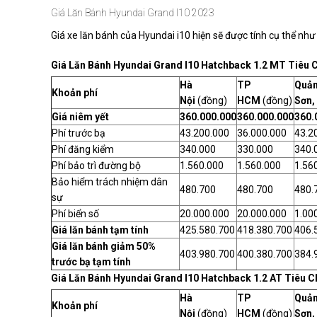
Giá Lăn Bánh Hyundai Grand I10 2023
Giá xe lăn bánh của Hyundai i10 hiện sẽ được tính cụ thể như
Giá Lăn Bánh Hyundai Grand I10 Hatchback 1.2 MT Tiêu 
Hà
TP
Quản
Khoản phí
Nội
(đồng)
HCM
(đồng)
Sơn,
Giá niêm yết
360.000.000
360.000.000
360.
Phí trước bạ
43.200.000
36.000.000
43.2
Phí đăng kiểm
340.000
330.000
340.
Phí bảo trì đường bộ
1.560.000
1.560.000
1.56
Bảo hiểm trách nhiệm dân
480.700
480.700
480.
sự
Phí biển số
20.000.000
20.000.000
1.00
Giá lăn bánh tạm tính
425.580.700
418.380.700
406.
Giá lăn bánh giảm 50%
403.980.700
400.380.700
384.
trước bạ tạm tính
Giá Lăn Bánh Hyundai Grand I10 Hatchback 1.2 AT Tiêu C
Hà
TP
Quản
Khoản phí
Nội
(đồng)
HCM
(đồng)
Sơn,