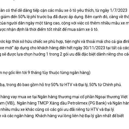
dân có thể dễ dàng tiếp cận các mẫu xe ô tô yêu thích, từ ngày 1/7/2023
 giảm đến 50% lệ phí trước bạ đã được áp dụng. Bên cạnh đó, càng về thờ
 của người dân ngày một tăng cao, cộng với việc có thêm nhiều mẫu xe 
được nhận định là thời điểm tốt nhất để mua sắm xe ô tô.
c kịp thời sở hữu chiếc xe phù hợp, tiện nghi và thoải mái cho cả gia đìn
n xe mới” áp dụng cho khách hàng đến hết ngày 30/11/2023 tại tất cả các
 sẽ được lựa chọn hưởng 1 trong 2 gói ưu đãi đặc biệt dành riêng cho cá
hạn nợ gốc lên tới 9 tháng tùy thuộc từng ngân hàng)
c bạ, trong đó bao gồm hỗ trợ 50% từ HTV và Đại lý, 50% từ Chính phủ.
ch hàng vay mua xe tại Ngân hàng thương mại cổ phần Ngoại thương Việt
am (VIB), Ngân hàng TMCP Xăng dầu Petrolimex (PG Bank) và Ngân hà
hiều mẫu xe khác cũng có các gói ưu đãi riêng từ HTV và Đại lý.
n và các ngân hàng. Khách hàng vui lòng liên hệ Đại lý gần nhất để biết