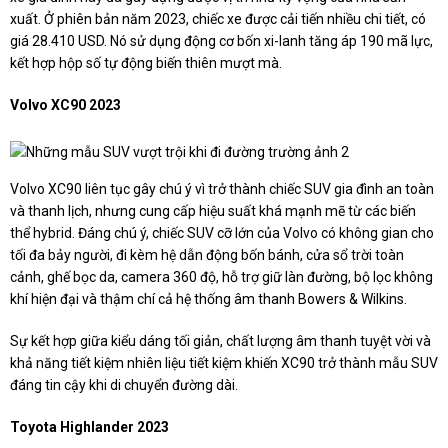
xuất. Ở phiên bản năm 2023, chiếc xe được cải tiến nhiều chi tiết, có
giá 28.410 USD. Nó sử dụng động cơ bốn xi-lanh tăng áp 190 mã lực,
kết hợp hộp số tự động biến thiên mượt mà.
Volvo XC90 2023
Volvo XC90 liên tục gây chú ý vì trở thành chiếc SUV gia đình an toàn
và thanh lịch, nhưng cung cấp hiệu suất khá mạnh mẽ từ các biến
thể hybrid. Đáng chú ý, chiếc SUV cỡ lớn của Volvo có không gian cho
tối đa bảy người, đi kèm hệ dẫn động bốn bánh, cửa sổ trời toàn
cảnh, ghế bọc da, camera 360 độ, hỗ trợ giữ làn đường, bộ lọc không
khí hiện đại và thậm chí cả hệ thống âm thanh Bowers & Wilkins.
Sự kết hợp giữa kiểu dáng tối giản, chất lượng âm thanh tuyệt vời và
khả năng tiết kiệm nhiên liệu tiết kiệm khiến XC90 trở thành mẫu SUV
đáng tin cậy khi di chuyển đường dài.
Toyota Highlander 2023