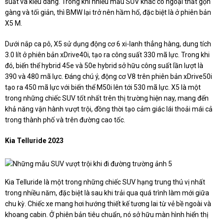
suất và kiểu dáng. Trong khi nhiều mẫu SUV khác có ngoại thất gọn
gàng và tối giản, thì BMW lại trở nên hầm hố, đặc biệt là ở phiên bản
X5 M.
Dưới nắp ca pô, X5 sử dụng động cơ 6 xi-lanh thẳng hàng, dung tích
3.0 lít ở phiên bản xDrive40i, tạo ra công suất 330 mã lực. Trong khi
đó, biến thể hybrid 45e và 50e hybrid sở hữu công suất lần lượt là
390 và 480 mã lực. Đáng chú ý, động cơ V8 trên phiên bản xDrive50i
tạo ra 450 mã lực với biến thể M50i lên tới 530 mã lực. X5 là một
trong những chiếc SUV tốt nhất trên thị trường hiện nay, mang đến
khả năng vận hành vượt trội, đồng thời tạo cảm giác lái thoải mái cả
trong thành phố và trên đường cao tốc.
Kia Telluride 2023
Kia Telluride là một trong những chiếc SUV hạng trung thú vị nhất
trong nhiều năm, đặc biệt là sau khi trải qua quá trình làm mới giữa
chu kỳ. Chiếc xe mang hơi hướng thiết kế tương lai từ vẻ bề ngoài và
khoang cabin. Ở phiên bản tiêu chuẩn, nó sở hữu màn hình hiển thị