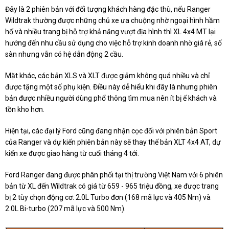
Đây là 2 phiên bản với đối tượng khách hàng đặc thù, nếu Ranger
Wildtrak thường được những chủ xe ưa chuộng nhờ ngoại hình hầm
hố và nhiều trang bị hỗ trợ khả năng vượt địa hình thì XL 4x4 MT lại
hướng đến nhu cầu sử dụng cho việc hỗ trợ kinh doanh nhờ giá rẻ, số
sàn nhưng vẫn có hệ dẫn động 2 cầu.
Mặt khác, các bản XLS và XLT được giảm không quá nhiều và chỉ
được tặng một số phụ kiện. Điều này dễ hiểu khi đây là nhưng phiên
bản được nhiều người dùng phổ thông tìm mua nên ít bị ế khách và
tồn kho hơn.
Hiện tại, các đại lý Ford cũng đang nhận cọc đối với phiên bản Sport
của Ranger và dự kiến phiên bản này sẽ thay thế bản XLT 4x4 AT, dự
kiến xe được giao hàng từ cuối tháng 4 tới.
Ford Ranger đang được phân phối tại thị trường Việt Nam với 6 phiên
bản từ XL đến Wildtrak có giá từ 659 - 965 triệu đồng, xe được trang
bị 2 tùy chọn động cơ: 2.0L Turbo đơn (168 mã lực và 405 Nm) và
2.0L Bi-turbo (207 mã lực và 500 Nm).