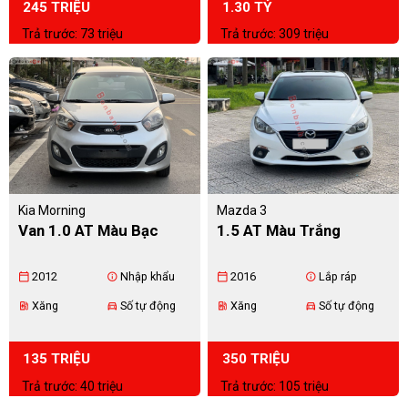
245 TRIỆU
1.30 TỶ
Trả trước: 73 triệu
Trả trước: 309 triệu
Kia Morning
Mazda 3
Van 1.0 AT Màu Bạc
1.5 AT Màu Trắng
2012
Nhập khẩu
2016
Lắp ráp
calendar_today
info
calendar_today
info
Xăng
Số tự động
Xăng
Số tự động
ev_station
directions_car
ev_station
directions_car
135 TRIỆU
350 TRIỆU
Trả trước: 40 triệu
Trả trước: 105 triệu