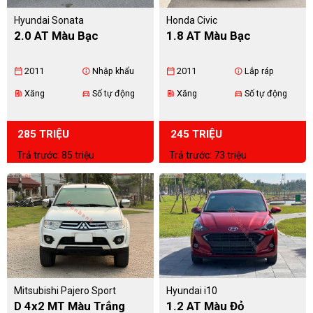
Hyundai Sonata
Honda Civic
2.0 AT Màu Bạc
1.8 AT Màu Bạc
2011
Nhập khẩu
2011
Lắp ráp
calendar_today
info
calendar_today
info
Xăng
Số tự động
Xăng
Số tự động
ev_station
directions_car
ev_station
directions_car
285 TRIỆU
245 TRIỆU
Trả trước: 85 triệu
Trả trước: 73 triệu
Mitsubishi Pajero Sport
Hyundai i10
D 4x2 MT Màu Trắng
1.2 AT Màu Đỏ