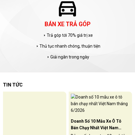
verified_user
CAM KẾT CHẤT LƯỢNG
Không bán xe tai nạn, đâm đụng
arrow_right
Không bán xe ngập nước, thuỷ kích
arrow_right
Động cơ nguyên bản
arrow_right
TIN TỨC
Doanh Số 10 Mẫu Xe Ô Tô
Bán Chạy Nhất Việt Nam
Tháng 6/2026