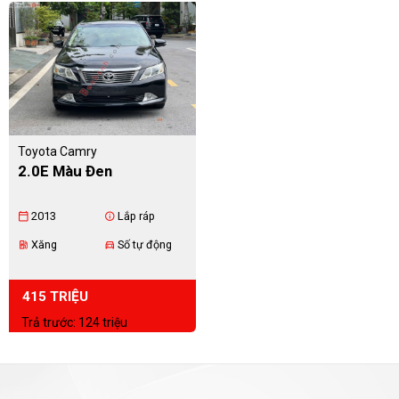
Toyota Camry
2.0E Màu Đen
2013
Lắp ráp
calendar_today
info
Xăng
Số tự động
ev_station
directions_car
415 TRIỆU
Trả trước: 124 triệu