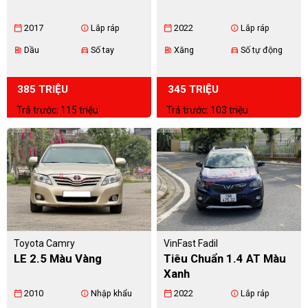
2017
Lắp ráp
2022
Lắp ráp
calendar_today
info
calendar_today
info
Dầu
Số tay
Xăng
Số tự động
ev_station
directions_car
ev_station
directions_car
385 TRIỆU
345 TRIỆU
Trả trước: 115 triệu
Trả trước: 103 triệu
Toyota Camry
VinFast Fadil
LE 2.5 Màu Vàng
Tiêu Chuẩn 1.4 AT Màu
Xanh
2010
Nhập khẩu
2022
Lắp ráp
calendar_today
info
calendar_today
info