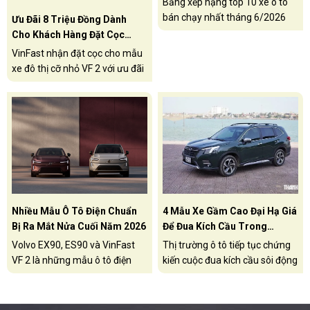
Bảng xếp hạng top 10 xe ô tô
bán chạy nhất tháng 6/2026
Ưu Đãi 8 Triệu Đồng Dành
tại thị trường Việt Nam, VinFast
Cho Khách Hàng Đặt Cọc
Limo Green tiếp tục dẫn đầu
VinFast VF 2 Trong 3 Ngày
VinFast nhận đặt cọc cho mẫu
với doanh số 3.868 xe bán ra,
‘vàng’
xe đô thị cỡ nhỏ VF 2 với ưu đãi
xếp thứ 2 là VinFast VF 3.
đặc biệt trị giá 8 triệu đồng/xe
chỉ trong 3 ngày từ 15 -
17/7/2026.
Nhiều Mẫu Ô Tô Điện Chuẩn
4 Mẫu Xe Gầm Cao Đại Hạ Giá
Bị Ra Mắt Nửa Cuối Năm 2026
Để Đua Kích Cầu Trong
Tháng 7/2026
Volvo EX90, ES90 và VinFast
Thị trường ô tô tiếp tục chứng
VF 2 là những mẫu ô tô điện
kiến cuộc đua kích cầu sôi động
được ấn định ra mắt tại thị
trong tháng 7.2026. Đáng chú
trường Việt Nam trong nửa
ý, nhiều mẫu SUV, crossover
cuối năm 2026.
được đại lý và hãng xe áp dụng