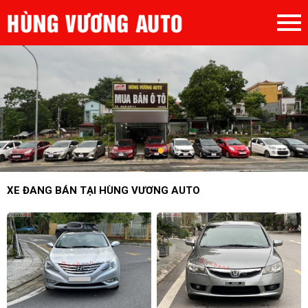
XE ĐANG BÁN TẠI HÙNG VƯƠNG AUTO