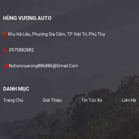
ưu đãi mạnh tay, đưa giá bán
thực tế xuống mức thấp hiếm
HÙNG VƯƠNG AUTO
thấy, thậm chí ngang với các
phân khúc thấp hơn.
Khu Hà Liễu, Phường Gia Cẩm, TP Việt Trì, Phú Thọ
0975882882
Nuhoncuarong886886@gmail.com
DANH MỤC
Trang Chủ
Giới Thiệu
Tin Tức Xe
Liên Hệ