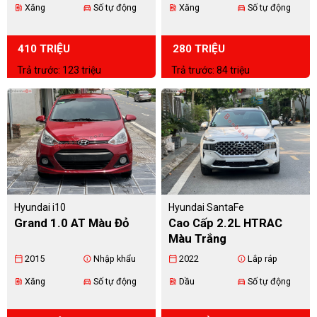
Xăng
Số tự động
Xăng
Số tự động
ev_station
directions_car
ev_station
directions_car
410 TRIỆU
280 TRIỆU
Trả trước: 123 triệu
Trả trước: 84 triệu
Hyundai i10
Hyundai SantaFe
Grand 1.0 AT Màu Đỏ
Cao Cấp 2.2L HTRAC
Màu Trắng
2015
Nhập khẩu
2022
Lắp ráp
calendar_today
info
calendar_today
info
Xăng
Số tự động
Dầu
Số tự động
ev_station
directions_car
ev_station
directions_car