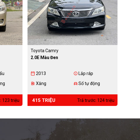
Toyota Camry
2.0E Màu Đen
ẩu
2013
Lắp ráp
calendar_today
info
ộng
Xăng
Số tự động
ev_station
directions_car
415 TRIỆU
: 123 triệu
Trả trước: 124 triệu