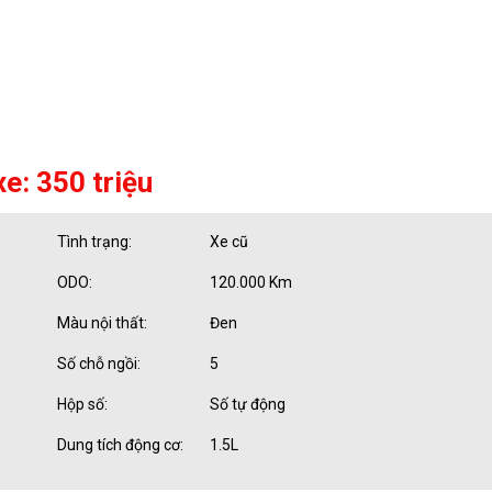
xe: 350 triệu
Tình trạng:
Xe cũ
ODO:
120.000 Km
Màu nội thất:
Đen
Số chỗ ngồi:
5
Hộp số:
Số tự động
Dung tích động cơ:
1.5L