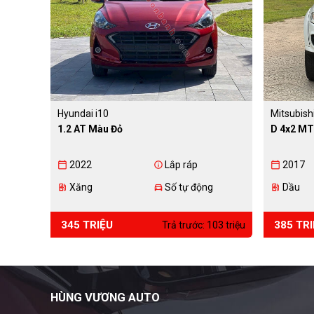
Hyundai i10
Mitsubish
1.2 AT Màu Đỏ
D 4x2 MT
2022
Lắp ráp
2017
calendar_today
info
calendar_today
Xăng
Số tự động
Dầu
ev_station
directions_car
ev_station
345 TRIỆU
385 TR
Trả trước: 103 triệu
HÙNG VƯƠNG AUTO