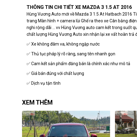
THÔNG TIN CHI TIẾT XE MAZDA 3 1.5 AT 2016
Hùng Vương Auto mới về Mazda 3 1.5 At Hatbach 2016 Tì
trang Màn hình + camera lùi Ghế ra theo xe Cân bằng điện t
nghi rộng dãi … vv Hùng Vương auto cam kết trong suốt q
chất lượng Hùng Vương Auto xin nhận lại xe vất hoàn trả đ
✅ Xe không đâm va, không ngập nước
✅ Thủ tục pháp lý rõ ràng, sang tên nhanh gọn
✅ Cam kết sản phẩm đăng bán là chính xác như mô tả
✅ Giá bán đúng với chất lượng
✅ Dịch vụ tận tình
XEM THÊM