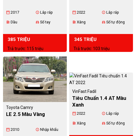
2017
Lắp ráp
2022
Lắp ráp
calendar_today
info
calendar_today
info
Dầu
Số tay
Xăng
Số tự động
ev_station
directions_car
ev_station
directions_car
385 TRIỆU
345 TRIỆU
Trả trước: 115 triệu
Trả trước: 103 triệu
VinFast Fadil
Tiêu Chuẩn 1.4 AT Màu
Xanh
Toyota Camry
LE 2.5 Màu Vàng
2022
Lắp ráp
calendar_today
info
Xăng
Số tự động
ev_station
directions_car
2010
Nhập khẩu
calendar_today
info