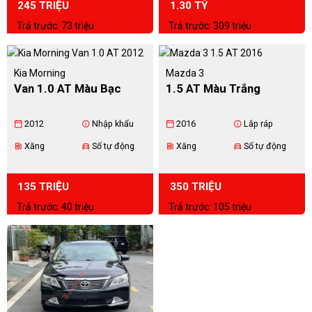
245 TRIỆU
1.30 TỶ
Trả trước: 73 triệu
Trả trước: 309 triệu
Kia Morning
Mazda 3
Van 1.0 AT Màu Bạc
1.5 AT Màu Trắng
2012
Nhập khẩu
2016
Lắp ráp
calendar_today
info
calendar_today
info
Xăng
Số tự động
Xăng
Số tự động
ev_station
directions_car
ev_station
directions_car
135 TRIỆU
350 TRIỆU
Trả trước: 40 triệu
Trả trước: 105 triệu