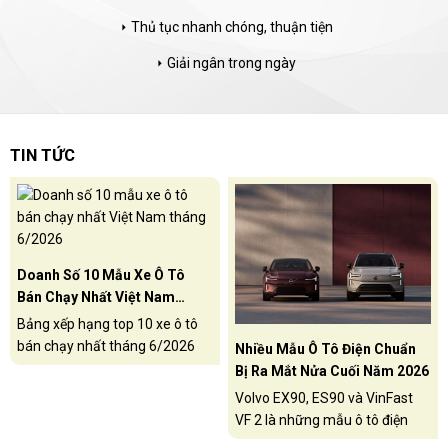
Thủ tục nhanh chóng, thuận tiện
arrow_right
Giải ngân trong ngày
arrow_right
TIN TỨC
Doanh Số 10 Mẫu Xe Ô Tô
Bán Chạy Nhất Việt Nam
Tháng 6/2026
Bảng xếp hạng top 10 xe ô tô
bán chạy nhất tháng 6/2026
Nhiều Mẫu Ô Tô Điện Chuẩn
tại thị trường Việt Nam, VinFast
Bị Ra Mắt Nửa Cuối Năm 2026
Limo Green tiếp tục dẫn đầu
Volvo EX90, ES90 và VinFast
với doanh số 3.868 xe bán ra,
VF 2 là những mẫu ô tô điện
xếp thứ 2 là VinFast VF 3.
được ấn định ra mắt tại thị