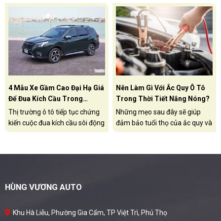
trường Việt Nam trong nửa
cuối năm 2026.
4 Mẫu Xe Gầm Cao Đại Hạ Giá
Nên Làm Gì Với Ắc Quy Ô Tô
Để Đua Kích Cầu Trong
Trong Thời Tiết Nắng Nóng?
Tháng 7/2026
Thị trường ô tô tiếp tục chứng
Những mẹo sau đây sẽ giúp
kiến cuộc đua kích cầu sôi động
đảm bảo tuổi thọ của ắc quy và
trong tháng 7.2026. Đáng chú
giúp xe của bạn luôn khởi động
ý, nhiều mẫu SUV, crossover
ổn định, ngay cả khi phải đối
được đại lý và hãng xe áp dụng
mặt với các đợt nắng nóng.
ưu đãi mạnh tay, đưa giá bán
thực tế xuống mức thấp hiếm
HÙNG VƯƠNG AUTO
thấy, thậm chí ngang với các
phân khúc thấp hơn.
Khu Hà Liễu, Phường Gia Cẩm, TP Việt Trì, Phú Thọ