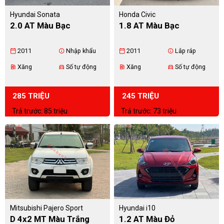
Hyundai Sonata
Honda Civic
2.0 AT Màu Bạc
1.8 AT Màu Bạc
2011
Nhập khẩu
2011
Lắp ráp
calendar_today
info
calendar_today
info
Xăng
Số tự động
Xăng
Số tự động
ev_station
directions_car
ev_station
directions_car
285 TRIỆU
245 TRIỆU
Trả trước: 85 triệu
Trả trước: 73 triệu
Mitsubishi Pajero Sport
Hyundai i10
D 4x2 MT Màu Trắng
1.2 AT Màu Đỏ