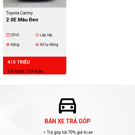
Toyota Camry
2.0E Màu Đen
2013
Lắp ráp
calendar_today
info
Xăng
Số tự động
ev_station
directions_car
415 TRIỆU
Trả trước: 124 triệu
directions_car
BÁN XE TRẢ GÓP
Trả góp tới 70% giá trị xe
arrow_right