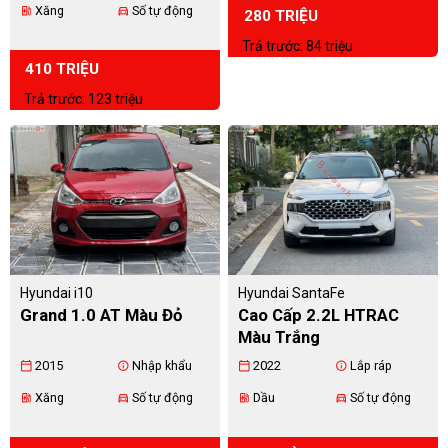
Xăng
Số tự động
ev_station
directions_car
280 TRIỆU
Trả trước: 84 triệu
410 TRIỆU
Trả trước: 123 triệu
Hyundai i10
Hyundai SantaFe
Grand 1.0 AT Màu Đỏ
Cao Cấp 2.2L HTRAC
Màu Trắng
2015
Nhập khẩu
2022
Lắp ráp
calendar_today
info
calendar_today
info
Xăng
Số tự động
Dầu
Số tự động
ev_station
directions_car
ev_station
directions_car