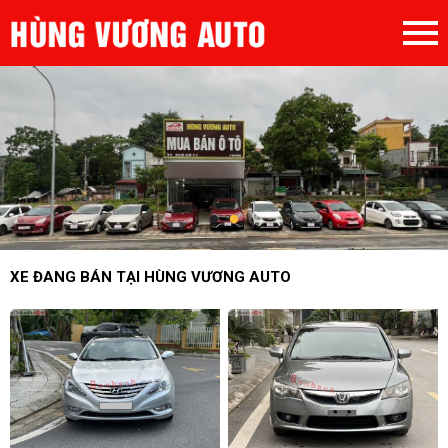
XE ĐANG BÁN TẠI HÙNG VƯƠNG AUTO